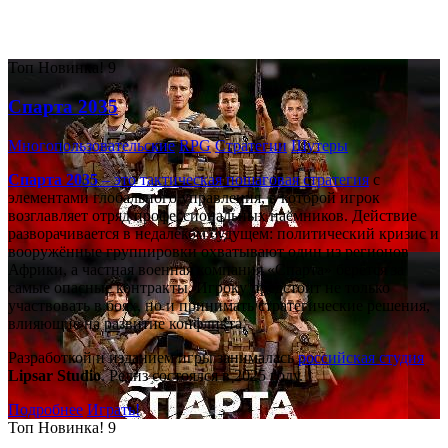
Самые популярные игры сегодня:
Топ
Новинка!
9
Спарта 2035
Многопользовательские
RPG
Стратегии
Шутеры
Спарта 2035
– это тактическая
пошаговая стратегия
с
элементами глобального управления, в которой игрок
возглавляет отряд профессиональных наёмников. Действие
разворачивается в недалёком будущем: политический кризис и
вооружённые группировки охватывают один из регионов
Африки, а частная военная компания «Спарта» берётся за
самые опасные контракты. Игроку предстоит не только
участвовать в боях, но и принимать стратегические решения,
влияющие на развитие конфликта.
Разработкой и изданием игры занималась
российская студия
Lipsar Studio
. Релиз состоялся в 2025 году.
Подробнее
Играть!
Топ
Новинка!
9