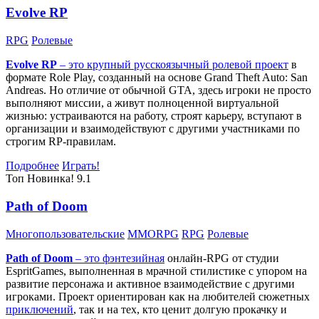
Evolve RP
RPG
Ролевые
Evolve RP
– это крупный русскоязычный
ролевой проект
в
формате Role Play, созданный на основе Grand Theft Auto: San
Andreas. Но отличие от обычной GTA, здесь игроки не просто
выполняют миссии, а живут полноценной виртуальной
жизнью: устраиваются на работу, строят карьеру, вступают в
организации и взаимодействуют с другими участниками по
строгим RP-правилам.
Подробнее
Играть!
Топ
Новинка!
9.1
Path of Doom
Многопользовательские
MMORPG
RPG
Ролевые
Path of Doom
– это
фэнтезийная
онлайн-RPG от студии
EspritGames, выполненная в мрачной стилистике с упором на
развитие персонажа и активное взаимодействие с другими
игроками. Проект ориентирован как на любителей сюжетных
приключений
, так и на тех, кто ценит долгую прокачку и