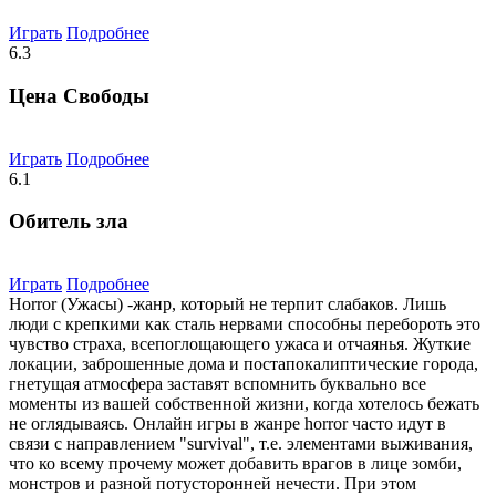
Играть
Подробнее
6.3
Цена Свободы
Играть
Подробнее
6.1
Обитель зла
Играть
Подробнее
Horror (Ужасы) -жанр, который не терпит слабаков. Лишь
люди с крепкими как сталь нервами способны перебороть это
чувство страха, всепоглощающего ужаса и отчаянья. Жуткие
локации, заброшенные дома и постапокалиптические города,
гнетущая атмосфера заставят вспомнить буквально все
моменты из вашей собственной жизни, когда хотелось бежать
не оглядываясь. Онлайн игры в жанре horror часто идут в
связи с направлением "survival", т.е. элементами выживания,
что ко всему прочему может добавить врагов в лице зомби,
монстров и разной потусторонней нечести. При этом