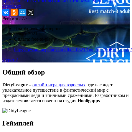
Браузерные
RPG
Логические
Фэнтези
Мультяшные
Для
взрослых
Рейтинг:
7.7
Платформа:
Браузерные
Релиз:
2021
Оплата:
free-to-play
Ссылка:
https://bestanimegame.com/dl/dl_0821/land_dl_100821_na_en/
Играть!
Общий обзор
DirtyLeague
–
онлайн игра для взрослых
, где вас ждет
увлекательное путешествие в фантастический мир с
прекрасными леди и эпичными сражениями. Разработчиком и
издателем является известная студия
Hooligapps
.
Геймплей