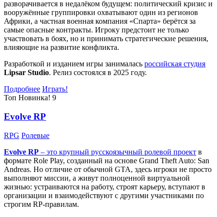
разворачивается в недалёком будущем: политический кризис и
вооружённые группировки охватывают один из регионов
Африки, а частная военная компания «Спарта» берётся за
самые опасные контракты. Игроку предстоит не только
участвовать в боях, но и принимать стратегические решения,
влияющие на развитие конфликта.
Разработкой и изданием игры занималась
российская студия
Lipsar Studio
. Релиз состоялся в 2025 году.
Подробнее
Играть!
Топ
Новинка!
9
Evolve RP
RPG
Ролевые
Evolve RP
– это крупный русскоязычный
ролевой проект
в
формате Role Play, созданный на основе Grand Theft Auto: San
Andreas. Но отличие от обычной GTA, здесь игроки не просто
выполняют миссии, а живут полноценной виртуальной
жизнью: устраиваются на работу, строят карьеру, вступают в
организации и взаимодействуют с другими участниками по
строгим RP-правилам.