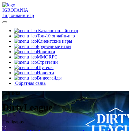
IGRO
FANIA
Гид онлайн-игр
Каталог онлайн игр
Топ-10 онлайн-игр
Клиентские игры
Браузерные игры
Новинки
MMORPG
Стратегии
Шутеры
Новости
Видеогайды
Обратная связь
Новинка!
DirtyLeague
Hooligapps