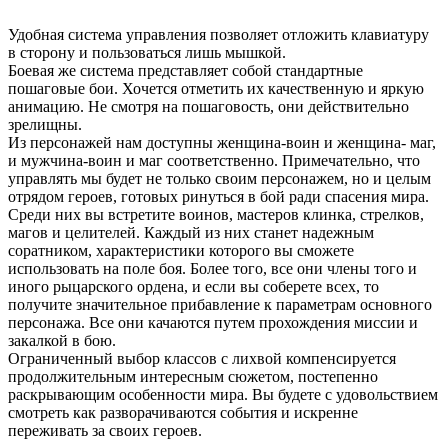
Удобная система управления позволяет отложить клавиатуру
в сторону и пользоваться лишь мышкой.
Боевая же система представляет собой стандартные
пошаговые бои. Хочется отметить их качественную и яркую
анимацию. Не смотря на пошаговость, они действительно
зрелищны.
Из персонажей нам доступны женщина-воин и женщина- маг,
и мужчина-воин и маг соответственно. Примечательно, что
управлять мы будет не только своим персонажем, но и целым
отрядом героев, готовых ринуться в бой ради спасения мира.
Среди них вы встретите воинов, мастеров клинка, стрелков,
магов и целителей. Каждый из них станет надежным
соратником, характеристики которого вы сможете
использовать на поле боя. Более того, все они члены того и
иного рыцарского ордена, и если вы соберете всех, то
получите значительное прибавление к параметрам основного
персонажа. Все они качаются путем прохождения миссии и
закалкой в бою.
Ограниченный выбор классов с лихвой компенсируется
продолжительным интересным сюжетом, постепенно
раскрывающим особенности мира. Вы будете с удовольствием
смотреть как разворачиваются события и искренне
переживать за своих героев.