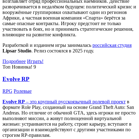
возглавляет отряд профессиональных наёмников. Действие
разворачивается в недалёком будущем: политический кризис и
вооружённые группировки охватывают один из регионов
Африки, а частная военная компания «Спарта» берётся за
самые опасные контракты. Игроку предстоит не только
участвовать в боях, но и принимать стратегические решения,
влияющие на развитие конфликта.
Разработкой и изданием игры занималась
российская студия
Lipsar Studio
. Релиз состоялся в 2025 году.
Подробнее
Играть!
Топ
Новинка!
9
Evolve RP
RPG
Ролевые
Evolve RP
– это крупный русскоязычный
ролевой проект
в
формате Role Play, созданный на основе Grand Theft Auto: San
Andreas. Но отличие от обычной GTA, здесь игроки не просто
выполняют миссии, а живут полноценной виртуальной
жизнью: устраиваются на работу, строят карьеру, вступают в
организации и взаимодействуют с другими участниками по
строгим RP-правилам.