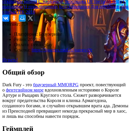
открытым миром
С прокачкой персонажа
От третьего лица
С
рыцарями
О приключениях
Без скачивания
Для ноутбуков
Для
слабых ПК
2016
Рейтинг:
7.7
Платформа:
Браузерные
Релиз:
2016
Оплата:
free-to-play
Ссылка:
https://3igames.mail.ru/games/dfr
Играть!
Общий обзор
Dark Fury - это
браузерный MMORPG
проект, повествующий
о
фентезийном мире
вдохновленным историями о Короле
Артуре и Рыцарях Круглого стола. Сюжет разворачивается
вокруг предательства Короля и клинка Армагедона,
созданного богами, и случайно открывшим врата ада. Демоны
из Преисподней превращают некогда прекрасный мир в хаос,
и лишь вы способны навести порядок.
Геймплей