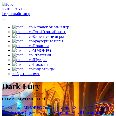
IGRO
FANIA
Гид онлайн-игр
Каталог онлайн игр
Топ-10 онлайн-игр
Клиентские игры
Браузерные игры
Новинки
MMORPG
Стратегии
Шутеры
Новости
Видеогайды
Обратная связь
Dark Fury
COMBOMWOMBO LLC
Браузерные
MMORPG
Экшены
Аниме
Фэнтези
2D
Азиатские
Зарубежные
С режимом PvE
С режимом PvP
Пошаговые
С