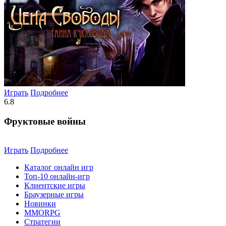
Играть
Подробнее
6.8
Фруктовые войны
Играть
Подробнее
Каталог онлайн игр
Топ-10 онлайн-игр
Клиентские игры
Браузерные игры
Новинки
MMORPG
Стратегии