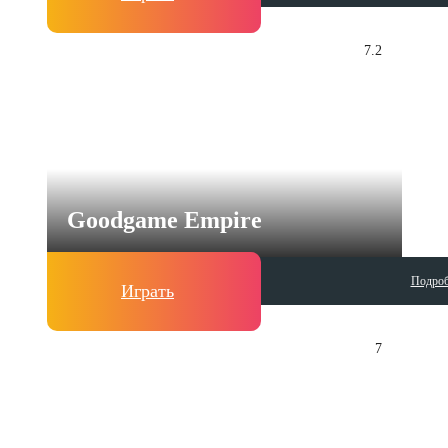
7.2
Goodgame Empire
Подроб
Играть
7