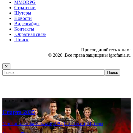
MMORPG
Стратегии
Шутеры
Новости
Видеогайды
Контакты
Обратная связь
Поиск
Присоединяйтесь к нам:
© 2026 .Все права защищены igrofania.ru
✕
Самые популярные игры сегодня:
Топ
Новинка!
9
Спарта 2035
Многопользовательские
RPG
Стратегии
Шутеры