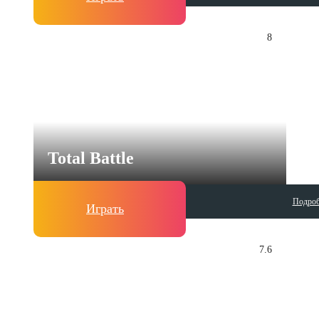
8
Total Battle
Подроб
Играть
7.6