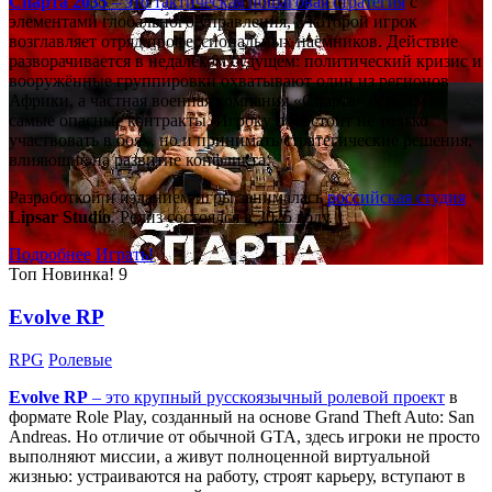
Спарта 2035
– это тактическая
пошаговая стратегия
с
элементами глобального управления, в которой игрок
возглавляет отряд профессиональных наёмников. Действие
разворачивается в недалёком будущем: политический кризис и
вооружённые группировки охватывают один из регионов
Африки, а частная военная компания «Спарта» берётся за
самые опасные контракты. Игроку предстоит не только
участвовать в боях, но и принимать стратегические решения,
влияющие на развитие конфликта.
Разработкой и изданием игры занималась
российская студия
Lipsar Studio
. Релиз состоялся в 2025 году.
Подробнее
Играть!
Топ
Новинка!
9
Evolve RP
RPG
Ролевые
Evolve RP
– это крупный русскоязычный
ролевой проект
в
формате Role Play, созданный на основе Grand Theft Auto: San
Andreas. Но отличие от обычной GTA, здесь игроки не просто
выполняют миссии, а живут полноценной виртуальной
жизнью: устраиваются на работу, строят карьеру, вступают в