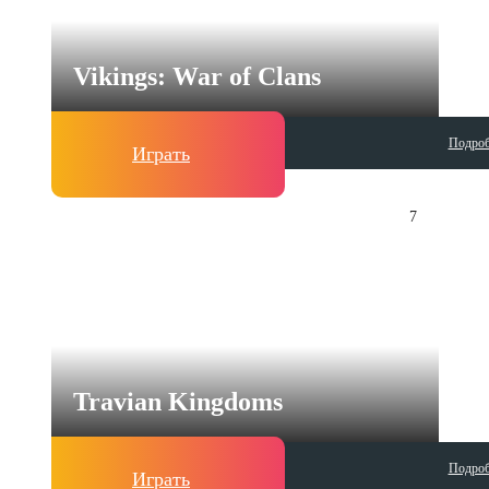
Vikings: War of Clans
Подроб
Играть
7
Travian Kingdoms
Подроб
Играть