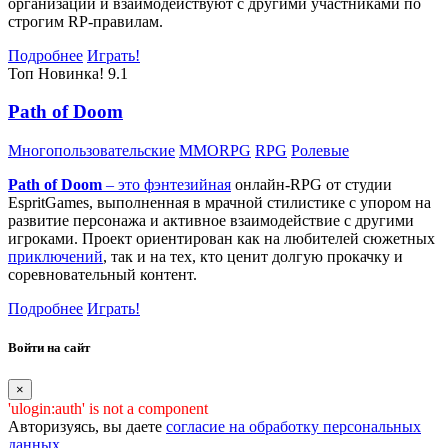
организации и взаимодействуют с другими участниками по
строгим RP-правилам.
Подробнее
Играть!
Топ
Новинка!
9.1
Path of Doom
Многопользовательские
MMORPG
RPG
Ролевые
Path of Doom
– это
фэнтезийная
онлайн-RPG от студии
EspritGames, выполненная в мрачной стилистике с упором на
развитие персонажа и активное взаимодействие с другими
игроками. Проект ориентирован как на любителей сюжетных
приключений
, так и на тех, кто ценит долгую прокачку и
соревновательный контент.
Подробнее
Играть!
Войти на сайт
×
'ulogin:auth' is not a component
Авторизуясь, вы даете
согласие на обработку персональных
данных
.