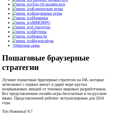
Топ-10 онлайн-игр
Клиентские игры
Браузерные игры
Новинки
MMORPG
Стратегии
Шутеры
Новости
Видеогайды
Обратная связь
Пошаговые браузерные
стратегии
Лучшие пошаговые браузерные стратегии на ПК, которые
затягивают с первых минут и дарят море крутых
незабываемых эмоций от топовых мировых разработчиков.
Все представленные онлайн игры бесплатные и на русском
языке. Представленный рейтинг актуализирован для 2024
года.
Топ
Новинка!
9.7