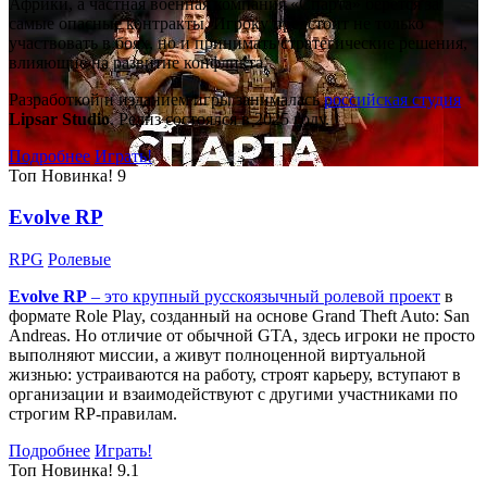
Африки, а частная военная компания «Спарта» берётся за
самые опасные контракты. Игроку предстоит не только
участвовать в боях, но и принимать стратегические решения,
влияющие на развитие конфликта.
Разработкой и изданием игры занималась
российская студия
Lipsar Studio
. Релиз состоялся в 2025 году.
Подробнее
Играть!
Топ
Новинка!
9
Evolve RP
RPG
Ролевые
Evolve RP
– это крупный русскоязычный
ролевой проект
в
формате Role Play, созданный на основе Grand Theft Auto: San
Andreas. Но отличие от обычной GTA, здесь игроки не просто
выполняют миссии, а живут полноценной виртуальной
жизнью: устраиваются на работу, строят карьеру, вступают в
организации и взаимодействуют с другими участниками по
строгим RP-правилам.
Подробнее
Играть!
Топ
Новинка!
9.1