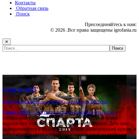
Контакты
Обратная связь
Поиск
Присоединяйтесь к нам:
© 2026 .Все права защищены igrofania.ru
✕
Самые популярные игры сегодня:
Топ
Новинка!
9
Спарта 2035
Многопользовательские
RPG
Стратегии
Шутеры
Спарта 2035
– это тактическая
пошаговая стратегия
с
элементами глобального управления, в которой игрок
возглавляет отряд профессиональных наёмников. Действие
разворачивается в недалёком будущем: политический кризис и
вооружённые группировки охватывают один из регионов