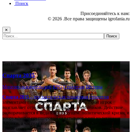
Поиск
Присоединяйтесь к нам:
© 2026 .Все права защищены igrofania.ru
✕
Самые популярные игры сегодня:
Топ
Новинка!
9
Спарта 2035
Многопользовательские
RPG
Стратегии
Шутеры
Спарта 2035
– это тактическая
пошаговая стратегия
с
элементами глобального управления, в которой игрок
возглавляет отряд профессиональных наёмников. Действие
разворачивается в недалёком будущем: политический кризис и
вооружённые группировки охватывают один из регионов
Африки, а частная военная компания «Спарта» берётся за
самые опасные контракты. Игроку предстоит не только