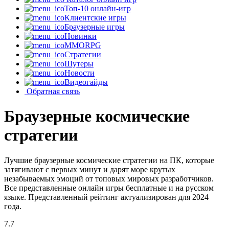
Топ-10 онлайн-игр
Клиентские игры
Браузерные игры
Новинки
MMORPG
Стратегии
Шутеры
Новости
Видеогайды
Обратная связь
Браузерные космические
стратегии
Лучшие браузерные космические стратегии на ПК, которые
затягивают с первых минут и дарят море крутых
незабываемых эмоций от топовых мировых разработчиков.
Все представленные онлайн игры бесплатные и на русском
языке. Представленный рейтинг актуализирован для 2024
года.
7.7