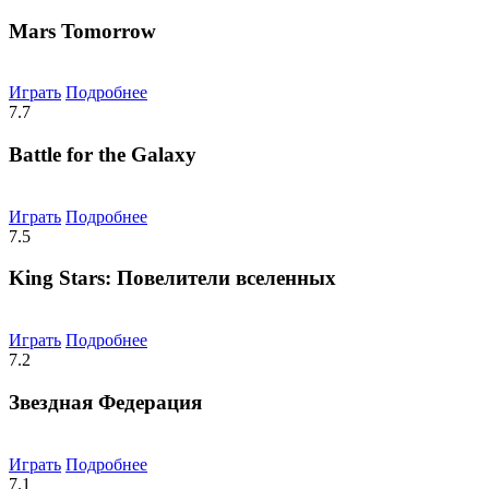
Mars Tomorrow
Играть
Подробнее
7.7
Battle for the Galaxy
Играть
Подробнее
7.5
King Stars: Повелители вселенных
Играть
Подробнее
7.2
Звездная Федерация
Играть
Подробнее
7.1