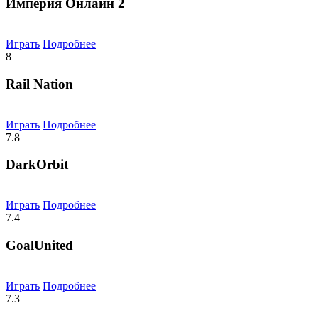
Империя Онлайн 2
Играть
Подробнее
8
Rail Nation
Играть
Подробнее
7.8
DarkOrbit
Играть
Подробнее
7.4
GoalUnited
Играть
Подробнее
7.3