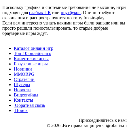
Поскольку графика и системные требования не высокие, игры
подходят для
слабых ПК
или
ноутбуков
. Они не требуют
скачивания и распространяются по типу free-to-play.
Если вам интересно узнать какими игры были раньше или вы
просто решили поностальгировать, то старые добрые
браузерные игры ждут.
Каталог онлайн игр
Топ-10 онлайн-игр
Клиентские игры
Браузерные игры
Новинки
MMORPG
Стратегии
Шутеры
Новости
Видеогайды
Контакты
Обратная связь
Поиск
Присоединяйтесь к нам:
© 2026 .Все права защищены igrofania.ru