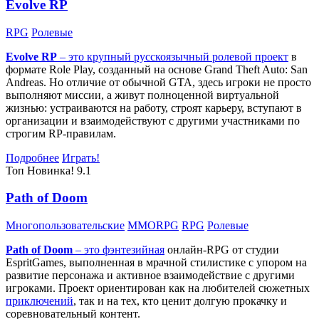
Evolve RP
RPG
Ролевые
Evolve RP
– это крупный русскоязычный
ролевой проект
в
формате Role Play, созданный на основе Grand Theft Auto: San
Andreas. Но отличие от обычной GTA, здесь игроки не просто
выполняют миссии, а живут полноценной виртуальной
жизнью: устраиваются на работу, строят карьеру, вступают в
организации и взаимодействуют с другими участниками по
строгим RP-правилам.
Подробнее
Играть!
Топ
Новинка!
9.1
Path of Doom
Многопользовательские
MMORPG
RPG
Ролевые
Path of Doom
– это
фэнтезийная
онлайн-RPG от студии
EspritGames, выполненная в мрачной стилистике с упором на
развитие персонажа и активное взаимодействие с другими
игроками. Проект ориентирован как на любителей сюжетных
приключений
, так и на тех, кто ценит долгую прокачку и
соревновательный контент.