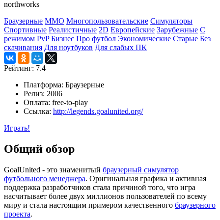
northworks
Браузерные
MMO
Многопользовательские
Симуляторы
Спортивные
Реалистичные
2D
Европейские
Зарубежные
С
режимом PvP
Бизнес
Про футбол
Экономические
Старые
Без
скачивания
Для ноутбуков
Для слабых ПК
Рейтинг:
7.4
Платформа:
Браузерные
Релиз:
2006
Оплата:
free-to-play
Ссылка:
http://legends.goalunited.org/
Играть!
Общий обзор
GoalUnited - это знаменитый
браузерный симулятор
футбольного менеджера
. Оригинальная графика и активная
поддержка разработчиков стала причиной того, что игра
насчитывает более двух миллионов пользователей по всему
миру и стала настоящим примером качественного
браузерного
проекта
.