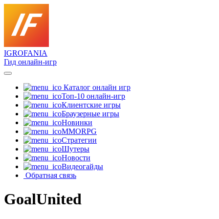
IGRO
FANIA
Гид онлайн-игр
Каталог онлайн игр
Топ-10 онлайн-игр
Клиентские игры
Браузерные игры
Новинки
MMORPG
Стратегии
Шутеры
Новости
Видеогайды
Обратная связь
GoalUnited