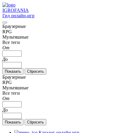
IGRO
FANIA
Гид онлайн-игр
Браузерные
RPG
Мультяшные
Все теги
От
До
Браузерные
RPG
Мультяшные
Все теги
От
До
Каталог онлайн игр