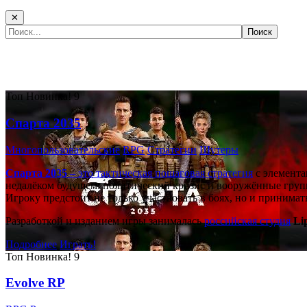
✕
Самые популярные игры сегодня:
Топ
Новинка!
9
Спарта 2035
Многопользовательские
RPG
Стратегии
Шутеры
Спарта 2035
– это тактическая
пошаговая стратегия
с элемента
недалёком будущем: политический кризис и вооружённые групп
Игроку предстоит не только участвовать в боях, но и принима
Разработкой и изданием игры занималась
российская студия
Li
Подробнее
Играть!
Топ
Новинка!
9
Evolve RP