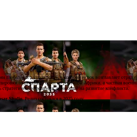
ми глобального управления, в которой игрок возглавляет отряд 
ировки охватывают один из регионов Африки, а частная военна
ть стратегические решения, влияющие на развитие конфликта.
psar Studio
. Релиз состоялся в 2025 году.