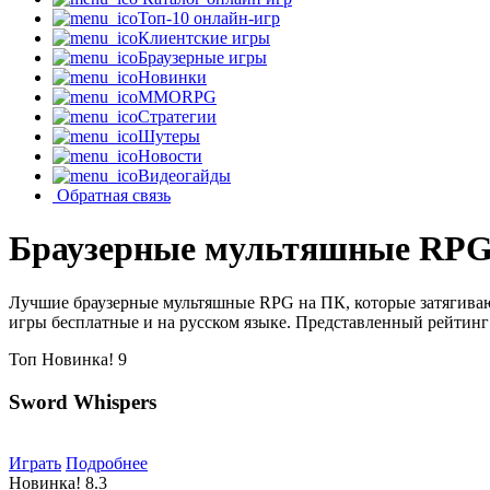
Топ-10 онлайн-игр
Клиентские игры
Браузерные игры
Новинки
MMORPG
Стратегии
Шутеры
Новости
Видеогайды
Обратная связь
Браузерные мультяшные RPG
Лучшие браузерные мультяшные RPG на ПК, которые затягиваю
игры бесплатные и на русском языке. Представленный рейтинг 
Топ
Новинка!
9
Sword Whispers
Играть
Подробнее
Новинка!
8.3