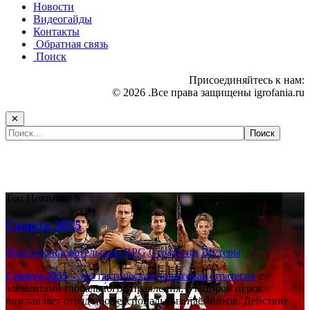
Новости
Видеогайды
Контакты
Обратная связь
Поиск
Присоединяйтесь к нам:
© 2026 .Все права защищены igrofania.ru
✕
Самые популярные игры сегодня:
Топ
Новинка!
9
Спарта 2035
Многопользовательские
RPG
Стратегии
Шутеры
Спарта 2035
– это тактическая
пошаговая стратегия
с
элементами глобального управления, в которой игрок
возглавляет отряд профессиональных наёмников. Действие