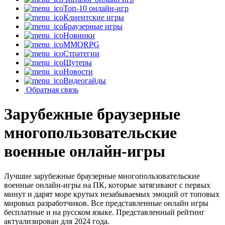
Топ-10 онлайн-игр
Клиентские игры
Браузерные игры
Новинки
MMORPG
Стратегии
Шутеры
Новости
Видеогайды
Обратная связь
Зарубежные браузерные
многопользовательские
военные онлайн-игры
Лучшие зарубежные браузерные многопользовательские
военные онлайн-игры на ПК, которые затягивают с первых
минут и дарят море крутых незабываемых эмоций от топовых
мировых разработчиков. Все представленные онлайн игры
бесплатные и на русском языке. Представленный рейтинг
актуализирован для 2024 года.