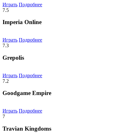
Играть
Подробнее
7.5
Imperia Online
Играть
Подробнее
7.3
Grepolis
Играть
Подробнее
7.2
Goodgame Empire
Играть
Подробнее
7
Travian Kingdoms