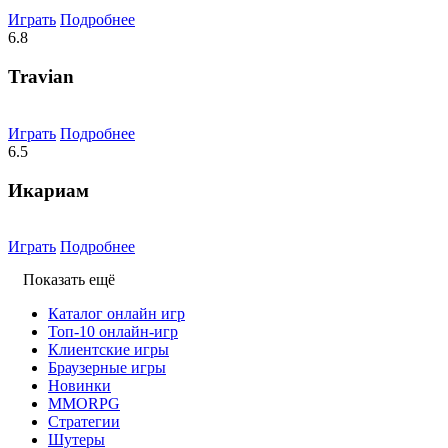
Играть
Подробнее
6.8
Travian
Играть
Подробнее
6.5
Икариам
Играть
Подробнее
Показать ещё
Каталог онлайн игр
Топ-10 онлайн-игр
Клиентские игры
Браузерные игры
Новинки
MMORPG
Стратегии
Шутеры