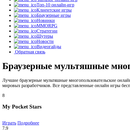
Топ-10 онлайн-игр
Клиентские игры
Браузерные игры
Новинки
MMORPG
Стратегии
Шутеры
Новости
Видеогайды
Обратная связь
Браузерные мультяшные мног
Лучшие браузерные мультяшные многопользовательские онлайн
мировых разработчиков. Все представленные онлайн игры бесп
8
My Pocket Stars
Играть
Подробнее
7.9