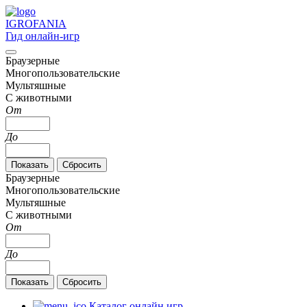
IGRO
FANIA
Гид онлайн-игр
Браузерные
Многопользовательские
Мультяшные
С животными
От
До
Браузерные
Многопользовательские
Мультяшные
С животными
От
До
Каталог онлайн игр