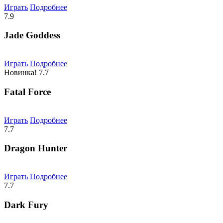
Играть
Подробнее
7.9
Jade Goddess
Играть
Подробнее
Новинка!
7.7
Fatal Force
Играть
Подробнее
7.7
Dragon Hunter
Играть
Подробнее
7.7
Dark Fury