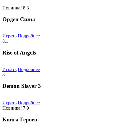
Новинка!
8.3
Орден Силы
Играть
Подробнее
8.1
Rise of Angels
Играть
Подробнее
8
Demon Slayer 3
Играть
Подробнее
Новинка!
7.9
Книга Героев