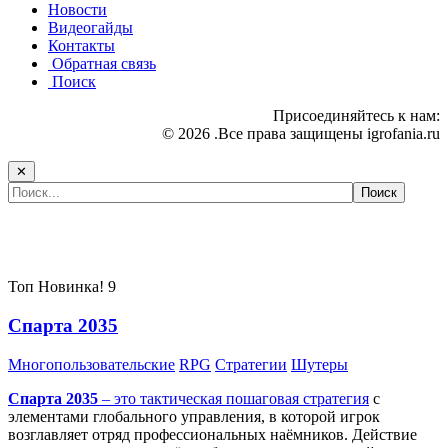
Новости
Видеогайды
Контакты
Обратная связь
Поиск
Присоединяйтесь к нам:
© 2026 .Все права защищены igrofania.ru
✕
Самые популярные игры сегодня:
Топ
Новинка!
9
Спарта 2035
Многопользовательские
RPG
Стратегии
Шутеры
Спарта 2035
– это тактическая
пошаговая стратегия
с
элементами глобального управления, в которой игрок
возглавляет отряд профессиональных наёмников. Действие