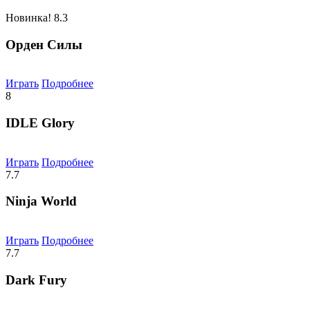
Новинка!
8.3
Орден Силы
Играть
Подробнее
8
IDLE Glory
Играть
Подробнее
7.7
Ninja World
Играть
Подробнее
7.7
Dark Fury