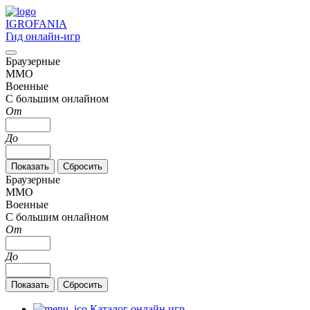
IGRO
FANIA
Гид онлайн-игр
Браузерные
MMO
Военные
С большим онлайном
От
До
Браузерные
MMO
Военные
С большим онлайном
От
До
Каталог онлайн игр