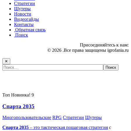
Стратегии
Шутеры
Новости
Видеогайды
Контакты
Обратная связь
Поиск
Присоединяйтесь к нам:
© 2026 .Все права защищены igrofania.ru
✕
Самые популярные игры сегодня:
Топ
Новинка!
9
Спарта 2035
Многопользовательские
RPG
Стратегии
Шутеры
Спарта 2035
– это тактическая
пошаговая стратегия
с