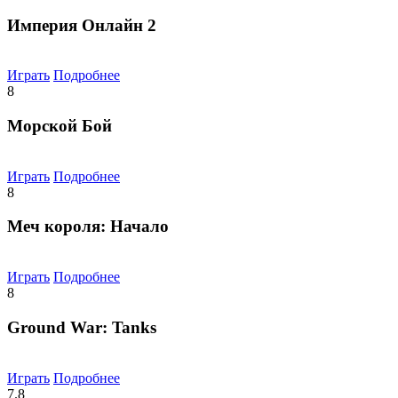
Империя Онлайн 2
Играть
Подробнее
8
Морской Бой
Играть
Подробнее
8
Меч короля: Начало
Играть
Подробнее
8
Ground War: Tanks
Играть
Подробнее
7.8