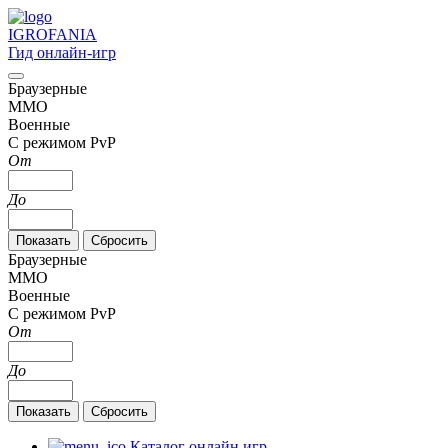
IGRO
FANIA
Гид онлайн-игр
Браузерные
MMO
Военные
С режимом PvP
От
До
Браузерные
MMO
Военные
С режимом PvP
От
До
Каталог онлайн игр