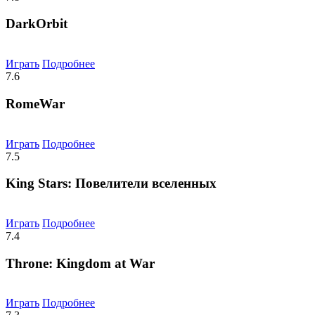
DarkOrbit
Играть
Подробнее
7.6
RomeWar
Играть
Подробнее
7.5
King Stars: Повелители вселенных
Играть
Подробнее
7.4
Throne: Kingdom at War
Играть
Подробнее