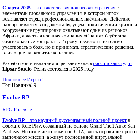
Спарта 2035
– это тактическая
пошаговая стратегия
с
элементами глобального управления, в которой игрок
возглавляет отряд профессиональных наёмников. Действие
разворачивается в недалёком будущем: политический кризис и
вооружённые группировки охватывают один из регионов
Африки, а частная военная компания «Спарта» берётся за
самые опасные контракты. Игроку предстоит не только
участвовать в боях, но и принимать стратегические решения,
влияющие на развитие конфликта.
Разработкой и изданием игры занималась
российская студия
Lipsar Studio
. Релиз состоялся в 2025 году.
Подробнее
Играть!
Топ
Новинка!
9
Evolve RP
RPG
Ролевые
Evolve RP
– это крупный русскоязычный
ролевой проект
в
формате Role Play, созданный на основе Grand Theft Auto: San
Andreas. Но отличие от обычной GTA, здесь игроки не просто
выполняют миссии, а живут полноценной виртуальной