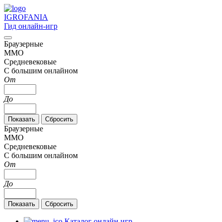
IGRO
FANIA
Гид онлайн-игр
Браузерные
MMO
Средневековые
С большим онлайном
От
До
Браузерные
MMO
Средневековые
С большим онлайном
От
До
Каталог онлайн игр