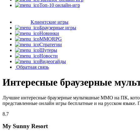
Топ-10 онлайн-игр
Клиентские игры
Браузерные игры
Новинки
MMORPG
Стратегии
Шутеры
Новости
Видеогайды
Обратная связь
Интересные браузерные му
Лучшие интересные браузерные мультяшные MMO на ПК, которы
представленные онлайн игры бесплатные и на русском языке. 
8.7
My Sunny Resort