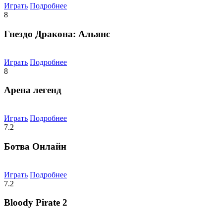
Играть
Подробнее
8
Гнездо Дракона: Альянс
Играть
Подробнее
8
Арена легенд
Играть
Подробнее
7.2
Ботва Онлайн
Играть
Подробнее
7.2
Bloody Pirate 2