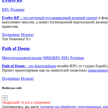
Evolve RP
RPG
Ролевые
Evolve RP
– это крупный русскоязычный
ролевой проект
в фор
выполняют миссии, а живут полноценной виртуальной жизнью: 
правилам.
Подробнее
Играть!
Топ
Новинка!
9.1
Path of Doom
Многопользовательские
MMORPG
RPG
Ролевые
Path of Doom
– это
фэнтезийная
онлайн-RPG от студии EspritG
Проект ориентирован как на любителей сюжетных
приключен
Подробнее
Играть!
Войти на сайт
×
'ulogin:auth' is not a component
Авторизуясь, вы даете
согласие на обработку персональных да