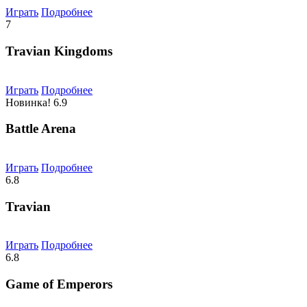
Играть
Подробнее
7
Travian Kingdoms
Играть
Подробнее
Новинка!
6.9
Battle Arena
Играть
Подробнее
6.8
Travian
Играть
Подробнее
6.8
Game of Emperors