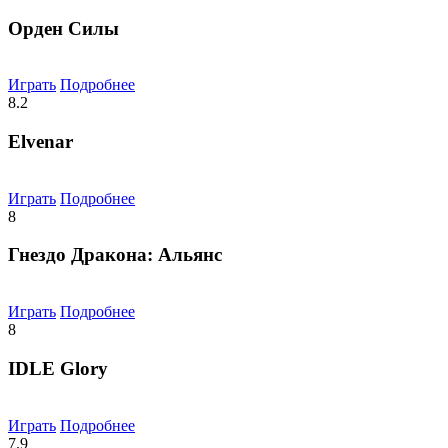
Орден Силы
Играть
Подробнее
8.2
Elvenar
Играть
Подробнее
8
Гнездо Дракона: Альянс
Играть
Подробнее
8
IDLE Glory
Играть
Подробнее
7.9