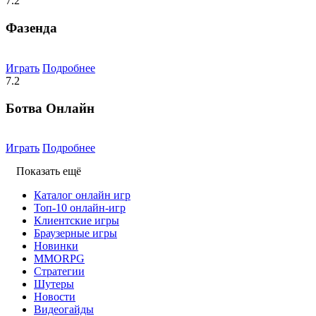
7.2
Фазенда
Играть
Подробнее
7.2
Ботва Онлайн
Играть
Подробнее
Показать ещё
Каталог онлайн игр
Топ-10 онлайн-игр
Клиентские игры
Браузерные игры
Новинки
MMORPG
Стратегии
Шутеры
Новости
Видеогайды