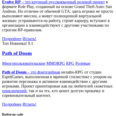
Evolve RP
– это крупный русскоязычный
ролевой проект
в
формате Role Play, созданный на основе Grand Theft Auto: San
Andreas. Но отличие от обычной GTA, здесь игроки не просто
выполняют миссии, а живут полноценной виртуальной
жизнью: устраиваются на работу, строят карьеру, вступают в
организации и взаимодействуют с другими участниками по
строгим RP-правилам.
Подробнее
Играть!
Топ
Новинка!
9.1
Path of Doom
Многопользовательские
MMORPG
RPG
Ролевые
Path of Doom
– это
фэнтезийная
онлайн-RPG от студии
EspritGames, выполненная в мрачной стилистике с упором на
развитие персонажа и активное взаимодействие с другими
игроками. Проект ориентирован как на любителей сюжетных
приключений
, так и на тех, кто ценит долгую прокачку и
соревновательный контент.
Подробнее
Играть!
Войти на сайт