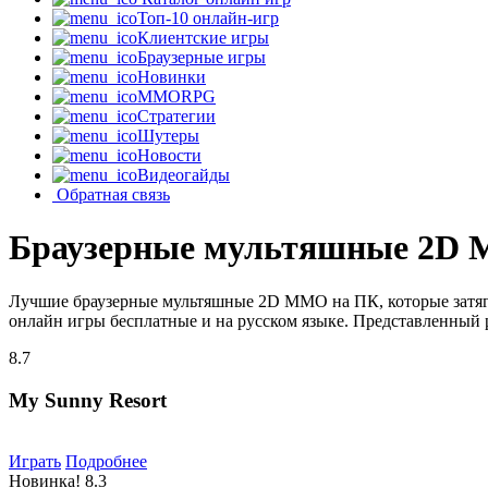
Топ-10 онлайн-игр
Клиентские игры
Браузерные игры
Новинки
MMORPG
Стратегии
Шутеры
Новости
Видеогайды
Обратная связь
Браузерные мультяшные 2D
Лучшие браузерные мультяшные 2D MMO на ПК, которые затяги
онлайн игры бесплатные и на русском языке. Представленный р
8.7
My Sunny Resort
Играть
Подробнее
Новинка!
8.3