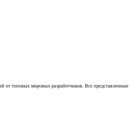
й от топовых мировых разработчиков. Все представленные