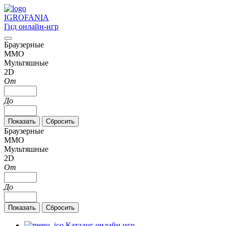
IGRO
FANIA
Гид онлайн-игр
Браузерные
MMO
Мультяшные
2D
От
До
Браузерные
MMO
Мультяшные
2D
От
До
Каталог онлайн игр