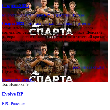
Спарта 2035
Многопользовательские
RPG
Стратегии
Шутеры
Спарта 2035
– это тактическая
пошаговая стратегия
с
элементами глобального управления, в которой игрок
возглавляет отряд профессиональных наёмников. Действие
разворачивается в недалёком будущем: политический кризис и
вооружённые группировки охватывают один из регионов
Африки, а частная военная компания «Спарта» берётся за
самые опасные контракты. Игроку предстоит не только
участвовать в боях, но и принимать стратегические решения,
влияющие на развитие конфликта.
Разработкой и изданием игры занималась
российская студия
Lipsar Studio
. Релиз состоялся в 2025 году.
Подробнее
Играть!
Топ
Новинка!
9
Evolve RP
RPG
Ролевые