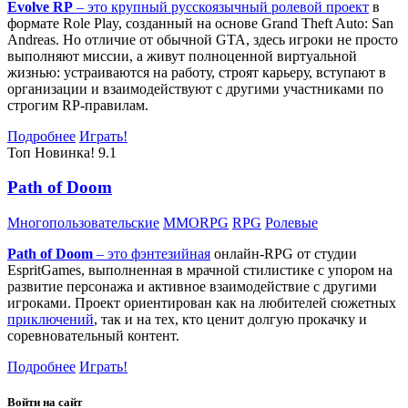
Evolve RP
– это крупный русскоязычный
ролевой проект
в
формате Role Play, созданный на основе Grand Theft Auto: San
Andreas. Но отличие от обычной GTA, здесь игроки не просто
выполняют миссии, а живут полноценной виртуальной
жизнью: устраиваются на работу, строят карьеру, вступают в
организации и взаимодействуют с другими участниками по
строгим RP-правилам.
Подробнее
Играть!
Топ
Новинка!
9.1
Path of Doom
Многопользовательские
MMORPG
RPG
Ролевые
Path of Doom
– это
фэнтезийная
онлайн-RPG от студии
EspritGames, выполненная в мрачной стилистике с упором на
развитие персонажа и активное взаимодействие с другими
игроками. Проект ориентирован как на любителей сюжетных
приключений
, так и на тех, кто ценит долгую прокачку и
соревновательный контент.
Подробнее
Играть!
Войти на сайт