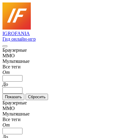
IGRO
FANIA
Гид онлайн-игр
Браузерные
MMO
Мультяшные
Все теги
От
До
Браузерные
MMO
Мультяшные
Все теги
От
До