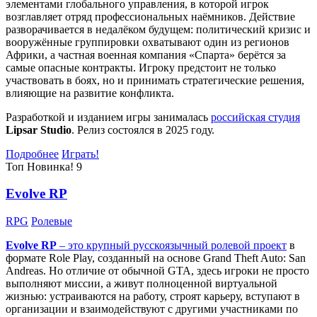
элементами глобального управления, в которой игрок
возглавляет отряд профессиональных наёмников. Действие
разворачивается в недалёком будущем: политический кризис и
вооружённые группировки охватывают один из регионов
Африки, а частная военная компания «Спарта» берётся за
самые опасные контракты. Игроку предстоит не только
участвовать в боях, но и принимать стратегические решения,
влияющие на развитие конфликта.
Разработкой и изданием игры занималась
российская студия
Lipsar Studio
. Релиз состоялся в 2025 году.
Подробнее
Играть!
Топ
Новинка!
9
Evolve RP
RPG
Ролевые
Evolve RP
– это крупный русскоязычный
ролевой проект
в
формате Role Play, созданный на основе Grand Theft Auto: San
Andreas. Но отличие от обычной GTA, здесь игроки не просто
выполняют миссии, а живут полноценной виртуальной
жизнью: устраиваются на работу, строят карьеру, вступают в
организации и взаимодействуют с другими участниками по