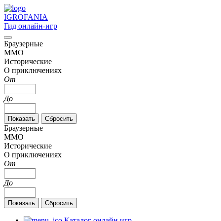
IGRO
FANIA
Гид онлайн-игр
Браузерные
MMO
Исторические
О приключениях
От
До
Браузерные
MMO
Исторические
О приключениях
От
До
Каталог онлайн игр