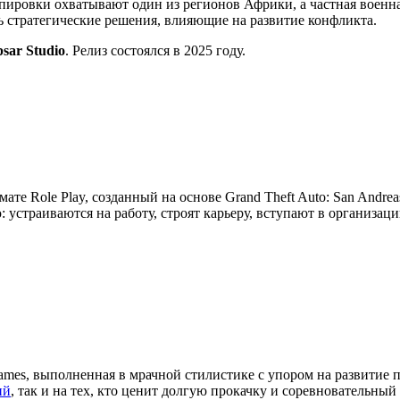
ировки охватывают один из регионов Африки, а частная военна
ть стратегические решения, влияющие на развитие конфликта.
psar Studio
. Релиз состоялся в 2025 году.
мате Role Play, созданный на основе Grand Theft Auto: San Andre
устраиваются на работу, строят карьеру, вступают в организац
ames, выполненная в мрачной стилистике с упором на развитие 
ий
, так и на тех, кто ценит долгую прокачку и соревновательный 