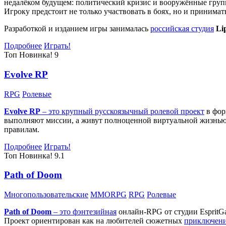
недалёком будущем: политический кризис и вооружённые групп
Игроку предстоит не только участвовать в боях, но и принима
Разработкой и изданием игры занималась
российская студия
Li
Подробнее
Играть!
Топ
Новинка!
9
Evolve RP
RPG
Ролевые
Evolve RP
– это крупный русскоязычный
ролевой проект
в фор
выполняют миссии, а живут полноценной виртуальной жизнью: 
правилам.
Подробнее
Играть!
Топ
Новинка!
9.1
Path of Doom
Многопользовательские
MMORPG
RPG
Ролевые
Path of Doom
– это
фэнтезийная
онлайн-RPG от студии EspritG
Проект ориентирован как на любителей сюжетных
приключен