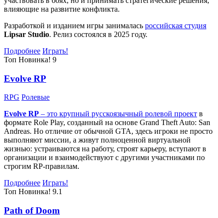
участвовать в боях, но и принимать стратегические решения,
влияющие на развитие конфликта.
Разработкой и изданием игры занималась
российская студия
Lipsar Studio
. Релиз состоялся в 2025 году.
Подробнее
Играть!
Топ
Новинка!
9
Evolve RP
RPG
Ролевые
Evolve RP
– это крупный русскоязычный
ролевой проект
в
формате Role Play, созданный на основе Grand Theft Auto: San
Andreas. Но отличие от обычной GTA, здесь игроки не просто
выполняют миссии, а живут полноценной виртуальной
жизнью: устраиваются на работу, строят карьеру, вступают в
организации и взаимодействуют с другими участниками по
строгим RP-правилам.
Подробнее
Играть!
Топ
Новинка!
9.1
Path of Doom