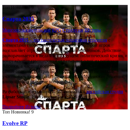
Топ
Новинка!
9
Спарта 2035
Многопользовательские
RPG
Стратегии
Шутеры
Спарта 2035
– это тактическая
пошаговая стратегия
с
элементами глобального управления, в которой игрок
возглавляет отряд профессиональных наёмников. Действие
разворачивается в недалёком будущем: политический кризис и
вооружённые группировки охватывают один из регионов
Африки, а частная военная компания «Спарта» берётся за
самые опасные контракты. Игроку предстоит не только
участвовать в боях, но и принимать стратегические решения,
влияющие на развитие конфликта.
Разработкой и изданием игры занималась
российская студия
Lipsar Studio
. Релиз состоялся в 2025 году.
Подробнее
Играть!
Топ
Новинка!
9
Evolve RP