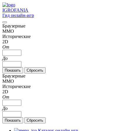
IGRO
FANIA
Гид онлайн-игр
Браузерные
MMO
Исторические
2D
От
До
Браузерные
MMO
Исторические
2D
От
До
Каталог онлайн игр