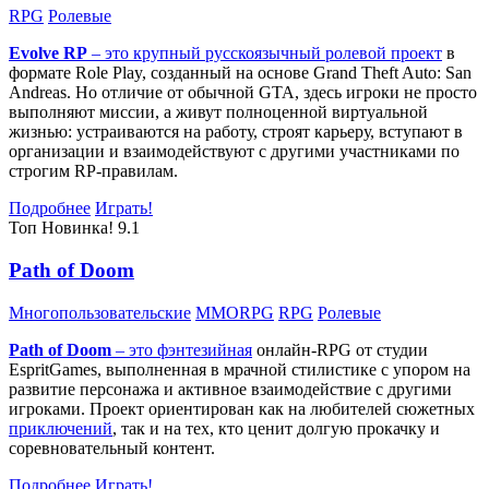
RPG
Ролевые
Evolve RP
– это крупный русскоязычный
ролевой проект
в
формате Role Play, созданный на основе Grand Theft Auto: San
Andreas. Но отличие от обычной GTA, здесь игроки не просто
выполняют миссии, а живут полноценной виртуальной
жизнью: устраиваются на работу, строят карьеру, вступают в
организации и взаимодействуют с другими участниками по
строгим RP-правилам.
Подробнее
Играть!
Топ
Новинка!
9.1
Path of Doom
Многопользовательские
MMORPG
RPG
Ролевые
Path of Doom
– это
фэнтезийная
онлайн-RPG от студии
EspritGames, выполненная в мрачной стилистике с упором на
развитие персонажа и активное взаимодействие с другими
игроками. Проект ориентирован как на любителей сюжетных
приключений
, так и на тех, кто ценит долгую прокачку и
соревновательный контент.
Подробнее
Играть!