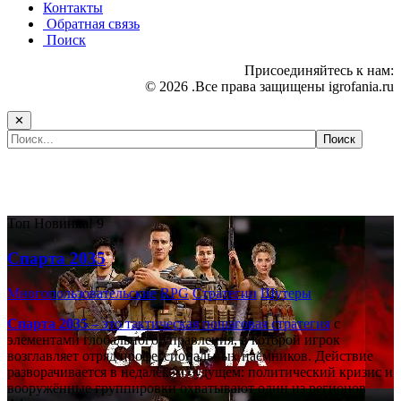
Контакты
Обратная связь
Поиск
Присоединяйтесь к нам:
© 2026 .Все права защищены igrofania.ru
✕
Самые популярные игры сегодня:
Топ
Новинка!
9
Спарта 2035
Многопользовательские
RPG
Стратегии
Шутеры
Спарта 2035
– это тактическая
пошаговая стратегия
с
элементами глобального управления, в которой игрок
возглавляет отряд профессиональных наёмников. Действие
разворачивается в недалёком будущем: политический кризис и
вооружённые группировки охватывают один из регионов