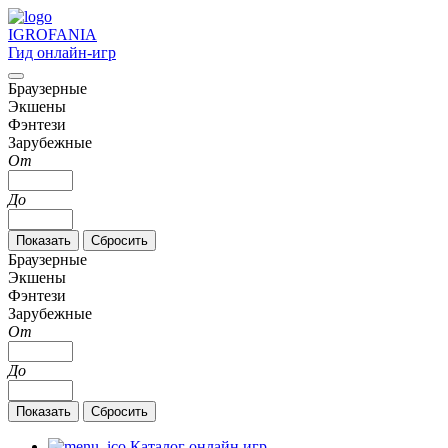
IGRO
FANIA
Гид онлайн-игр
Браузерные
Экшены
Фэнтези
Зарубежные
От
До
Браузерные
Экшены
Фэнтези
Зарубежные
От
До
Каталог онлайн игр