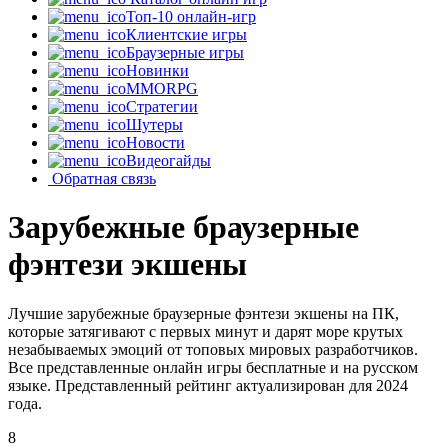
Топ-10 онлайн-игр
Клиентские игры
Браузерные игры
Новинки
MMORPG
Стратегии
Шутеры
Новости
Видеогайды
Обратная связь
Зарубежные браузерные
фэнтези экшены
Лучшие зарубежные браузерные фэнтези экшены на ПК,
которые затягивают с первых минут и дарят море крутых
незабываемых эмоций от топовых мировых разработчиков.
Все представленные онлайн игры бесплатные и на русском
языке. Представленный рейтинг актуализирован для 2024
года.
8