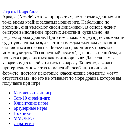
Играть
Подробнее
Аркада (Аrcade) - это жанр простых, не загроможденных и в
тоже время крайне захватывающих игр. Небольшие по
времени, они увлекают своей динамикой. В основе лежит
быстрое выполнение простых действии, буквально, на
рефлекторном уровне. При этом с каждым раундом сложность
будет увеличиваться, а счет при каждом удачном действии
становиться все больше. Более того, во многих проектах
можно увидеть "бесконечный режим", где цель - не победа, а
попытка продержаться как можно дольше. Да, если вам за
хардкором,то вы обратились по адресу. Конечно, аркады
претерпели множество изменений, особенно в онлайн
формате, поэтому некоторые классические элементы могут
отсутствовать, но это не отменяет то море драйва которое вы
получаете при игре.
Каталог онлайн игр
Топ-10 онлайн-игр
Клиентские игры
Браузерные игры
Новинки
MMORPG
Стратегии