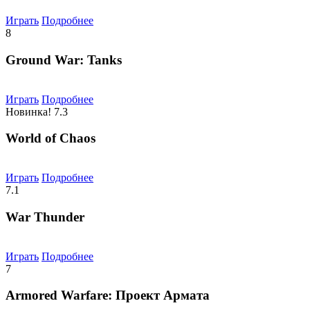
Играть
Подробнее
8
Ground War: Tanks
Играть
Подробнее
Новинка!
7.3
World of Chaos
Играть
Подробнее
7.1
War Thunder
Играть
Подробнее
7
Armored Warfare: Проект Армата