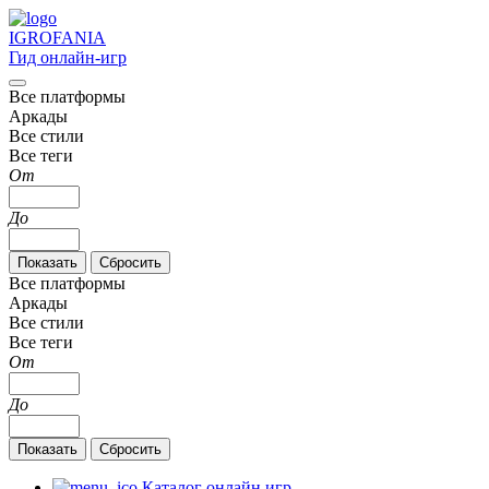
IGRO
FANIA
Гид онлайн-игр
Все платформы
Аркады
Все стили
Все теги
От
До
Все платформы
Аркады
Все стили
Все теги
От
До
Каталог онлайн игр