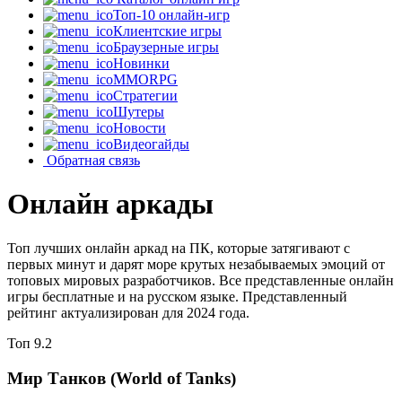
Топ-10 онлайн-игр
Клиентские игры
Браузерные игры
Новинки
MMORPG
Стратегии
Шутеры
Новости
Видеогайды
Обратная связь
Онлайн аркады
Топ лучших онлайн аркад на ПК, которые затягивают с
первых минут и дарят море крутых незабываемых эмоций от
топовых мировых разработчиков. Все представленные онлайн
игры бесплатные и на русском языке. Представленный
рейтинг актуализирован для 2024 года.
Топ
9.2
Мир Танков (World of Tanks)