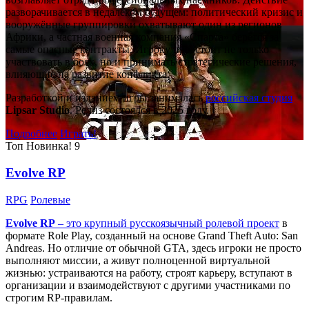
разворачивается в недалёком будущем: политический кризис и
вооружённые группировки охватывают один из регионов
Африки, а частная военная компания «Спарта» берётся за
самые опасные контракты. Игроку предстоит не только
участвовать в боях, но и принимать стратегические решения,
влияющие на развитие конфликта.
Разработкой и изданием игры занималась
российская студия
Lipsar Studio
. Релиз состоялся в 2025 году.
Подробнее
Играть!
Топ
Новинка!
9
Evolve RP
RPG
Ролевые
Evolve RP
– это крупный русскоязычный
ролевой проект
в
формате Role Play, созданный на основе Grand Theft Auto: San
Andreas. Но отличие от обычной GTA, здесь игроки не просто
выполняют миссии, а живут полноценной виртуальной
жизнью: устраиваются на работу, строят карьеру, вступают в
организации и взаимодействуют с другими участниками по
строгим RP-правилам.