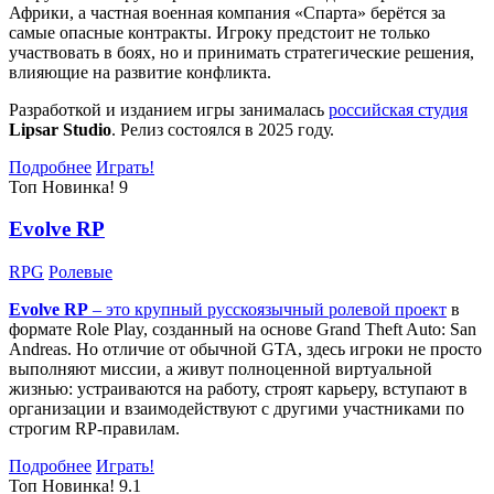
Африки, а частная военная компания «Спарта» берётся за
самые опасные контракты. Игроку предстоит не только
участвовать в боях, но и принимать стратегические решения,
влияющие на развитие конфликта.
Разработкой и изданием игры занималась
российская студия
Lipsar Studio
. Релиз состоялся в 2025 году.
Подробнее
Играть!
Топ
Новинка!
9
Evolve RP
RPG
Ролевые
Evolve RP
– это крупный русскоязычный
ролевой проект
в
формате Role Play, созданный на основе Grand Theft Auto: San
Andreas. Но отличие от обычной GTA, здесь игроки не просто
выполняют миссии, а живут полноценной виртуальной
жизнью: устраиваются на работу, строят карьеру, вступают в
организации и взаимодействуют с другими участниками по
строгим RP-правилам.
Подробнее
Играть!
Топ
Новинка!
9.1