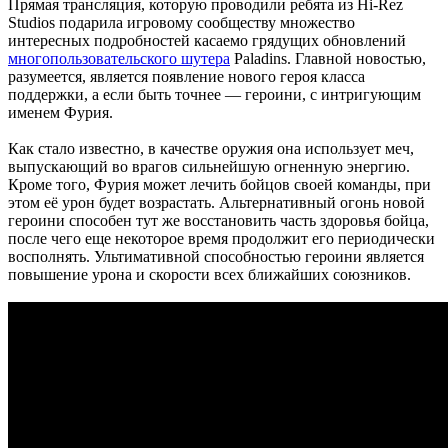
Прямая трансляция, которую проводили ребята из Hi-Rez
Studios подарила игровому сообществу множество
интересных подробностей касаемо грядущих обновлений
многопользовательского шутера
Paladins. Главной новостью,
разумеется, является появление нового героя класса
поддержки, а если быть точнее — героини, с интригующим
именем Фурия.
Как стало известно, в качестве оружия она использует меч,
выпускающий во врагов сильнейшую огненную энергию.
Кроме того, Фурия может лечить бойцов своей команды, при
этом её урон будет возрастать. Альтернативный огонь новой
героини способен тут же восстановить часть здоровья бойца,
после чего еще некоторое время продолжит его периодически
восполнять. Ультимативной способностью героини является
повышение урона и скорости всех ближайших союзников.