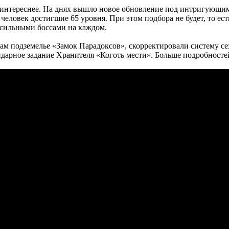
 интереснее. На днях вышло новое обновление под интригующи
еловек достигшие 65 уровня. При этом подбора не будет, то ест
 сильными боссами на каждом.
ам подземелье «Замок Парадоксов», скорректировали систему сез
ендарное задание Хранителя «Коготь мести». Больше подробност