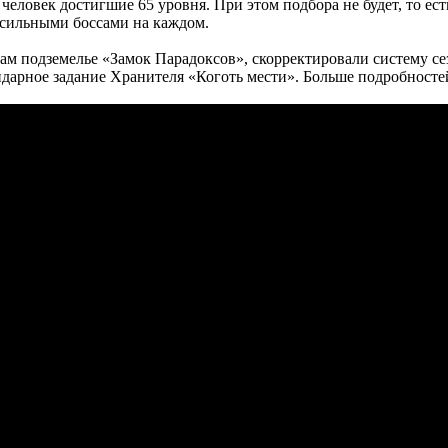
еловек достигшие 65 уровня. При этом подбора не будет, то ест
 сильными боссами на каждом.
ам подземелье «Замок Парадоксов», скорректировали систему сез
ендарное задание Хранителя «Коготь мести». Больше подробност