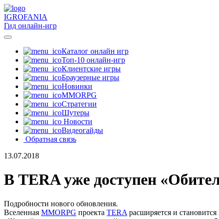
IGRO
FANIA
Гид онлайн-игр
Каталог онлайн игр
Топ-10 онлайн-игр
Клиентские игры
Браузерные игры
Новинки
MMORPG
Стратегии
Шутеры
Новости
Видеогайды
Обратная связь
13.07.2018
В TERA уже доступен «Обител
Подробности нового обновления.
Вселенная
MMORPG
проекта
TERA
расширяется и становится