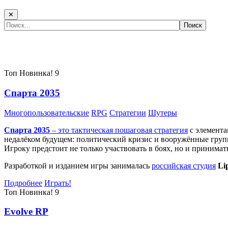
✕
Самые популярные игры сегодня:
Топ
Новинка!
9
Спарта 2035
Многопользовательские
RPG
Стратегии
Шутеры
Спарта 2035
– это тактическая
пошаговая стратегия
с элемента
недалёком будущем: политический кризис и вооружённые групп
Игроку предстоит не только участвовать в боях, но и принима
Разработкой и изданием игры занималась
российская студия
Li
Подробнее
Играть!
Топ
Новинка!
9
Evolve RP