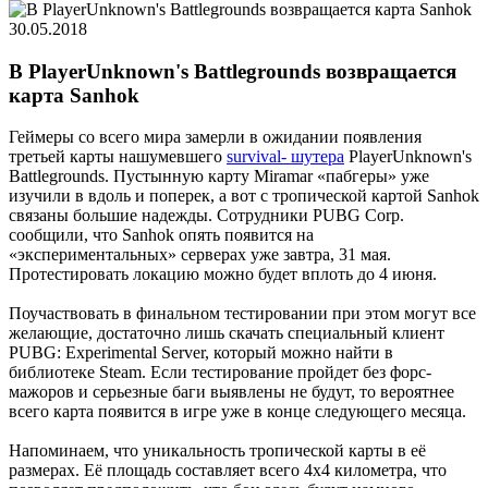
30.05.2018
В PlayerUnknown's Battlegrounds возвращается
карта Sanhok
Геймеры со всего мира замерли в ожидании появления
третьей карты нашумевшего
survival- шутера
PlayerUnknown's
Battlegrounds. Пустынную карту Miramar «пабгеры» уже
изучили в вдоль и поперек, а вот с тропической картой Sanhok
связаны большие надежды. Сотрудники PUBG Corp.
сообщили, что Sanhok опять появится на
«экспериментальных» серверах уже завтра, 31 мая.
Протестировать локацию можно будет вплоть до 4 июня.
Поучаствовать в финальном тестировании при этом могут все
желающие, достаточно лишь скачать специальный клиент
PUBG: Experimental Server, который можно найти в
библиотеке Steam. Если тестирование пройдет без форс-
мажоров и серьезные баги выявлены не будут, то вероятнее
всего карта появится в игре уже в конце следующего месяца.
Напоминаем, что уникальность тропической карты в её
размерах. Её площадь составляет всего 4x4 километра, что