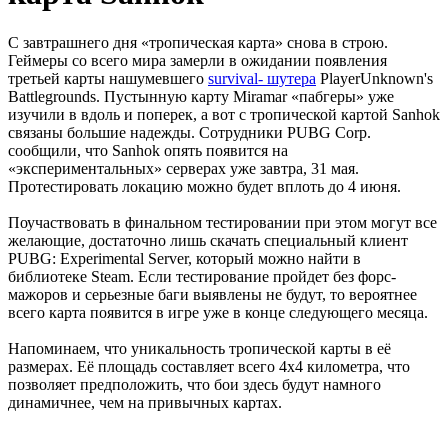
С завтрашнего дня «тропическая карта» снова в строю.
Геймеры со всего мира замерли в ожидании появления
третьей карты нашумевшего
survival- шутера
PlayerUnknown's
Battlegrounds. Пустынную карту Miramar «пабгеры» уже
изучили в вдоль и поперек, а вот с тропической картой Sanhok
связаны большие надежды. Сотрудники PUBG Corp.
сообщили, что Sanhok опять появится на
«экспериментальных» серверах уже завтра, 31 мая.
Протестировать локацию можно будет вплоть до 4 июня.
Поучаствовать в финальном тестировании при этом могут все
желающие, достаточно лишь скачать специальный клиент
PUBG: Experimental Server, который можно найти в
библиотеке Steam. Если тестирование пройдет без форс-
мажоров и серьезные баги выявлены не будут, то вероятнее
всего карта появится в игре уже в конце следующего месяца.
Напоминаем, что уникальность тропической карты в её
размерах. Её площадь составляет всего 4x4 километра, что
позволяет предположить, что бои здесь будут намного
динамичнее, чем на привычных картах.