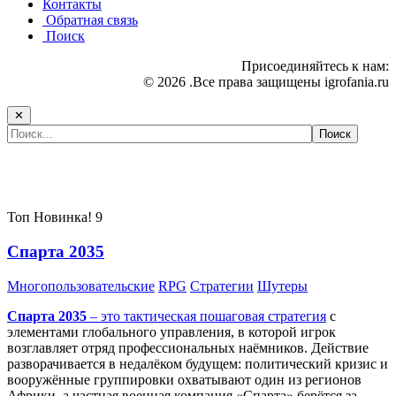
Контакты
Обратная связь
Поиск
Присоединяйтесь к нам:
© 2026 .Все права защищены igrofania.ru
✕
Самые популярные игры сегодня:
Топ
Новинка!
9
Спарта 2035
Многопользовательские
RPG
Стратегии
Шутеры
Спарта 2035
– это тактическая
пошаговая стратегия
с
элементами глобального управления, в которой игрок
возглавляет отряд профессиональных наёмников. Действие
разворачивается в недалёком будущем: политический кризис и
вооружённые группировки охватывают один из регионов
Африки, а частная военная компания «Спарта» берётся за