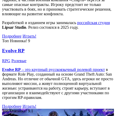
самые опасные контракты. Игроку предстоит не только
участвовать в боях, но и принимать стратегические решения,
влияющие на развитие конфликта.
Разработкой и изданием игры занималась
российская студия
Lipsar Studio
. Релиз состоялся в 2025 году.
Подробнее
Играть!
Топ
Новинка!
9
Evolve RP
RPG
Ролевые
Evolve RP
– это крупный русскоязычный
ролевой проект
в
формате Role Play, созданный на основе Grand Theft Auto: San
Andreas. Но отличие от обычной GTA, здесь игроки не просто
выполняют миссии, а живут полноценной виртуальной
жизнью: устраиваются на работу, строят карьеру, вступают в
организации и взаимодействуют с другими участниками по
строгим RP-правилам.
Подробнее
Играть!
Топ
Новинка!
9.1