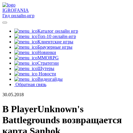
IGRO
FANIA
Гид онлайн-игр
Каталог онлайн игр
Топ-10 онлайн-игр
Клиентские игры
Браузерные игры
Новинки
MMORPG
Стратегии
Шутеры
Новости
Видеогайды
Обратная связь
30.05.2018
В PlayerUnknown's
Battlegrounds возвращается
карта Sanhok