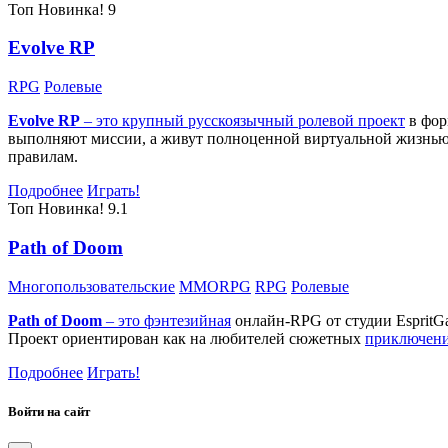
Топ
Новинка!
9
Evolve RP
RPG
Ролевые
Evolve RP
– это крупный русскоязычный
ролевой проект
в фор
выполняют миссии, а живут полноценной виртуальной жизнью: 
правилам.
Подробнее
Играть!
Топ
Новинка!
9.1
Path of Doom
Многопользовательские
MMORPG
RPG
Ролевые
Path of Doom
– это
фэнтезийная
онлайн-RPG от студии EspritG
Проект ориентирован как на любителей сюжетных
приключен
Подробнее
Играть!
Войти на сайт