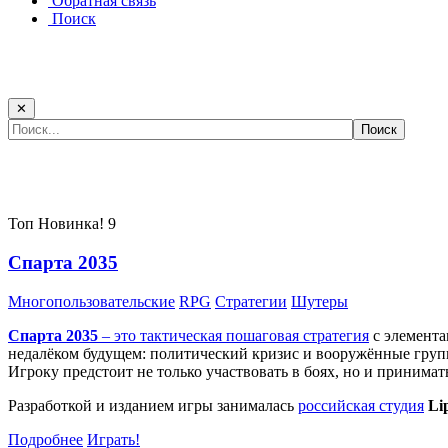
Обратная связь
Поиск
✕
Самые популярные игры сегодня:
Топ
Новинка!
9
Спарта 2035
Многопользовательские
RPG
Стратегии
Шутеры
Спарта 2035
– это тактическая
пошаговая стратегия
с элемента
недалёком будущем: политический кризис и вооружённые групп
Игроку предстоит не только участвовать в боях, но и принима
Разработкой и изданием игры занималась
российская студия
Li
Подробнее
Играть!