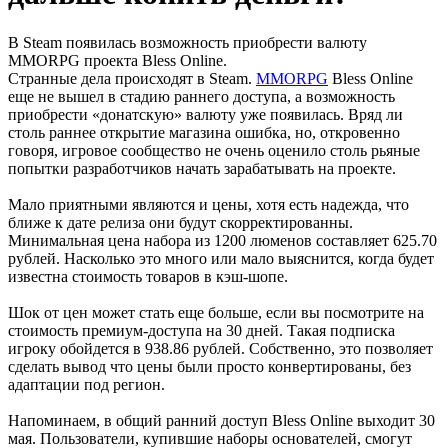
В Steam появилась возможность приобрести валюту
MMORPG проекта Bless Online.
Странные дела происходят в Steam.
MMORPG
Bless Online
еще не вышел в стадию раннего доступа, а возможность
приобрести «донатскую» валюту уже появилась. Вряд ли
столь раннее открытие магазина ошибка, но, откровенно
говоря, игровое сообщество не очень оценило столь рьяные
попытки разработчиков начать зарабатывать на проекте.
Мало приятными являются и цены, хотя есть надежда, что
ближе к дате релиза они будут скорректированны.
Минимальная цена набора из 1200 люменов составляет 625.70
рублей. Насколько это много или мало выяснится, когда будет
известна стоимость товаров в кэш-шопе.
Шок от цен может стать еще больше, если вы посмотрите на
стоимость премиум-доступа на 30 дней. Такая подписка
игроку обойдется в 938.86 pублей. Собственно, это позволяет
сделать вывод что цены были просто конвертированы, без
адаптации под регион.
Напоминаем, в общий ранний доступ Bless Online выходит 30
мая. Пользователи, купившие наборы основателей, смогут