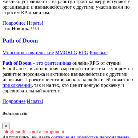
жизнью: устраиваются на работу, строят карьеру, вступают в
организации и взаимодействуют с другими участниками по
строгим RP-правилам.
Подробнее
Играть!
Топ
Новинка!
9.1
Path of Doom
Многопользовательские
MMORPG
RPG
Ролевые
Path of Doom
– это
фэнтезийная
онлайн-RPG от студии
EspritGames, выполненная в мрачной стилистике с упором на
развитие персонажа и активное взаимодействие с другими
игроками. Проект ориентирован как на любителей сюжетных
приключений
, так и на тех, кто ценит долгую прокачку и
соревновательный контент.
Подробнее
Играть!
Войти на сайт
×
'ulogin:auth' is not a component
Авторизуясь, вы даете
согласие на обработку персональных