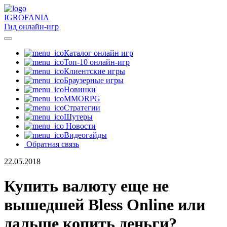
IGRO
FANIA
Гид онлайн-игр
Каталог онлайн игр
Топ-10 онлайн-игр
Клиентские игры
Браузерные игры
Новинки
MMORPG
Стратегии
Шутеры
Новости
Видеогайды
Обратная связь
22.05.2018
Купить валюту еще не
вышедшей Bless Online или
дальше копить деньги?