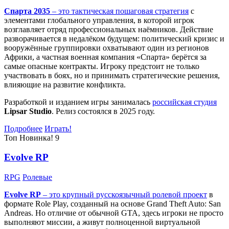
Спарта 2035
– это тактическая
пошаговая стратегия
с
элементами глобального управления, в которой игрок
возглавляет отряд профессиональных наёмников. Действие
разворачивается в недалёком будущем: политический кризис и
вооружённые группировки охватывают один из регионов
Африки, а частная военная компания «Спарта» берётся за
самые опасные контракты. Игроку предстоит не только
участвовать в боях, но и принимать стратегические решения,
влияющие на развитие конфликта.
Разработкой и изданием игры занималась
российская студия
Lipsar Studio
. Релиз состоялся в 2025 году.
Подробнее
Играть!
Топ
Новинка!
9
Evolve RP
RPG
Ролевые
Evolve RP
– это крупный русскоязычный
ролевой проект
в
формате Role Play, созданный на основе Grand Theft Auto: San
Andreas. Но отличие от обычной GTA, здесь игроки не просто
выполняют миссии, а живут полноценной виртуальной