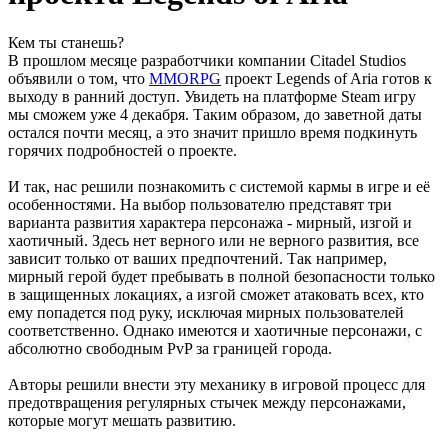
Кем ты станешь?
В прошлом месяце разработчики компании Citadel Studios
объявили о том, что
MMORPG
проект Legends of Aria готов к
выходу в ранний доступ. Увидеть на платформе Steam игру
мы сможем уже 4 декабря. Таким образом, до заветной даты
остался почти месяц, а это значит пришло время подкинуть
горячих подробностей о проекте.
И так, нас решили познакомить с системой кармы в игре и её
особенностями. На выбор пользователю представят три
варианта развития характера персонажа - мирный, изгой и
хаотичный. Здесь нет верного или не верного развития, все
зависит только от ваших предпочтений. Так например,
мирный герой будет пребывать в полной безопасности только
в защищенных локациях, а изгой сможет атаковать всех, кто
ему попадется под руку, исключая мирных пользователей
соответственно. Однако имеются и хаотичные персонажи, с
абсолютно свободным PvP за границей города.
Авторы решили внести эту механику в игровой процесс для
предотвращения регулярных стычек между персонажами,
которые могут мешать развитию.