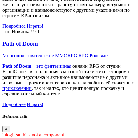
жизнью: устраиваются на работу, строят карьеру, вступают в
организации и взаимодействуют с другими участниками по
строгим RP-правилам.
Подробнее
Играть!
Топ
Новинка!
9.1
Path of Doom
Многопользовательские
MMORPG
RPG
Ролевые
Path of Doom
– это
фэнтезийная
онлайн-RPG от студии
EspritGames, выполненная в мрачной стилистике с упором на
развитие персонажа и активное взаимодействие с другими
игроками. Проект ориентирован как на любителей сюжетных
приключений
, так и на тех, кто ценит долгую прокачку и
соревновательный контент.
Подробнее
Играть!
Войти на сайт
×
'ulogin:auth' is not a component