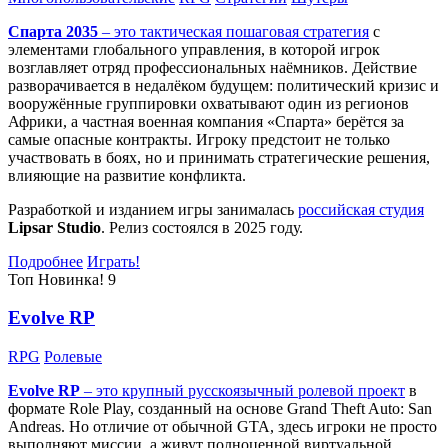
Спарта 2035
– это тактическая
пошаговая стратегия
с
элементами глобального управления, в которой игрок
возглавляет отряд профессиональных наёмников. Действие
разворачивается в недалёком будущем: политический кризис и
вооружённые группировки охватывают один из регионов
Африки, а частная военная компания «Спарта» берётся за
самые опасные контракты. Игроку предстоит не только
участвовать в боях, но и принимать стратегические решения,
влияющие на развитие конфликта.
Разработкой и изданием игры занималась
российская студия
Lipsar Studio
. Релиз состоялся в 2025 году.
Подробнее
Играть!
Топ
Новинка!
9
Evolve RP
RPG
Ролевые
Evolve RP
– это крупный русскоязычный
ролевой проект
в
формате Role Play, созданный на основе Grand Theft Auto: San
Andreas. Но отличие от обычной GTA, здесь игроки не просто
выполняют миссии, а живут полноценной виртуальной