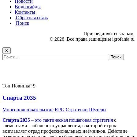
Новости
Видеогайды
Контакты
Обратная связь
Поиск
Присоединяйтесь к нам:
© 2026 .Все права защищены igrofania.ru
✕
Самые популярные игры сегодня:
Топ
Новинка!
9
Спарта 2035
Многопользовательские
RPG
Стратегии
Шутеры
Спарта 2035
– это тактическая
пошаговая стратегия
с
элементами глобального управления, в которой игрок
возглавляет отряд профессиональных наёмников. Действие
разворачивается в недалёком будущем: политический кризис и