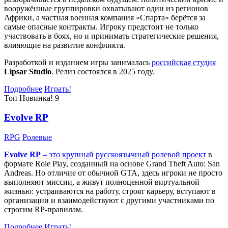
вооружённые группировки охватывают один из регионов
Африки, а частная военная компания «Спарта» берётся за
самые опасные контракты. Игроку предстоит не только
участвовать в боях, но и принимать стратегические решения,
влияющие на развитие конфликта.
Разработкой и изданием игры занималась
российская студия
Lipsar Studio
. Релиз состоялся в 2025 году.
Подробнее
Играть!
Топ
Новинка!
9
Evolve RP
RPG
Ролевые
Evolve RP
– это крупный русскоязычный
ролевой проект
в
формате Role Play, созданный на основе Grand Theft Auto: San
Andreas. Но отличие от обычной GTA, здесь игроки не просто
выполняют миссии, а живут полноценной виртуальной
жизнью: устраиваются на работу, строят карьеру, вступают в
организации и взаимодействуют с другими участниками по
строгим RP-правилам.
Подробнее
Играть!