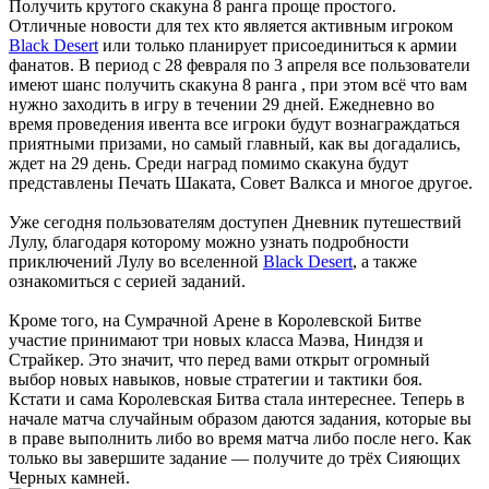
Получить крутого скакуна 8 ранга проще простого.
Отличные новости для тех кто является активным игроком
Black Desert
или только планирует присоединиться к армии
фанатов. В период с 28 февраля по 3 апреля все пользователи
имеют шанс получить скакуна 8 ранга , при этом всё что вам
нужно заходить в игру в течении 29 дней. Ежедневно во
время проведения ивента все игроки будут вознаграждаться
приятными призами, но самый главный, как вы догадались,
ждет на 29 день. Среди наград помимо скакуна будут
представлены Печать Шаката, Совет Валкса и многое другое.
Уже сегодня пользователям доступен Дневник путешествий
Лулу, благодаря которому можно узнать подробности
приключений Лулу во вселенной
Black Desert
, а также
ознакомиться с серией заданий.
Кроме того, на Сумрачной Арене в Королевской Битве
участие принимают три новых класса Маэва, Ниндзя и
Страйкер. Это значит, что перед вами открыт огромный
выбор новых навыков, новые стратегии и тактики боя.
Кстати и сама Королевская Битва стала интереснее. Теперь в
начале матча случайным образом даются задания, которые вы
в праве выполнить либо во время матча либо после него. Как
только вы завершите задание — получите до трёх Сияющих
Черных камней.