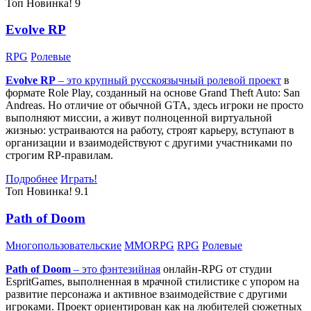
Топ
Новинка!
9
Evolve RP
RPG
Ролевые
Evolve RP
– это крупный русскоязычный
ролевой проект
в
формате Role Play, созданный на основе Grand Theft Auto: San
Andreas. Но отличие от обычной GTA, здесь игроки не просто
выполняют миссии, а живут полноценной виртуальной
жизнью: устраиваются на работу, строят карьеру, вступают в
организации и взаимодействуют с другими участниками по
строгим RP-правилам.
Подробнее
Играть!
Топ
Новинка!
9.1
Path of Doom
Многопользовательские
MMORPG
RPG
Ролевые
Path of Doom
– это
фэнтезийная
онлайн-RPG от студии
EspritGames, выполненная в мрачной стилистике с упором на
развитие персонажа и активное взаимодействие с другими
игроками. Проект ориентирован как на любителей сюжетных