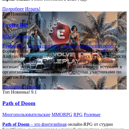
Подробнее
Играть!
Топ
Новинка!
9
Evolve RP
RPG
Ролевые
Evolve RP
– это крупный русскоязычный
ролевой проект
в
формате Role Play, созданный на основе Grand Theft Auto: San
Andreas. Но отличие от обычной GTA, здесь игроки не просто
выполняют миссии, а живут полноценной виртуальной
жизнью: устраиваются на работу, строят карьеру, вступают в
организации и взаимодействуют с другими участниками по
строгим RP-правилам.
Подробнее
Играть!
Топ
Новинка!
9.1
Path of Doom
Многопользовательские
MMORPG
RPG
Ролевые
Path of Doom
– это
фэнтезийная
онлайн-RPG от студии