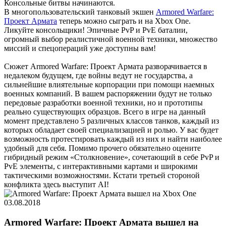
Консольные битвы начинаются.
В многопользовательский танковый экшен
Armored Warfare:
Проект Армата
теперь можно сыграть и на Xbox One.
Ликуйте консольщики! Эпичные PvP и PvE баталии,
огромный выбор реалистичной военной техники, множество
миссий и спецопераций уже доступны вам!
Сюжет Armored Warfare: Проект Армата разворачивается в
недалеком будущем, где войны ведут не государства, а
сильнейшие влиятельные корпорации при помощи наемных
военных компаний. В вашем распоряжении будут не только
передовые разработки военной техники, но и прототипы
реально существующих образцов. Всего в игре на данный
момент представлено 5 различных классов танков, каждый из
которых обладает своей специализацией и ролью. У вас будет
возможность протестировать каждый из них и найти наиболее
удобный для себя. Помимо прочего обязательно оцените
гибридный режим «Столкновение», сочетающий в себе PvP и
PvE элементы, с интерактивными картами и широкими
тактическими возможностями. Кстати третьей стороной
конфликта здесь выступит AI!
03.08.2018
Armored Warfare: Проект Армата вышел на