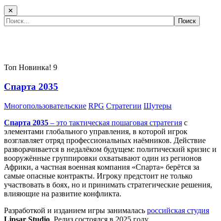
✕
Самые популярные игры сегодня:
Топ
Новинка!
9
Спарта 2035
Многопользовательские
RPG
Стратегии
Шутеры
Спарта 2035
– это тактическая
пошаговая стратегия
с
элементами глобального управления, в которой игрок
возглавляет отряд профессиональных наёмников. Действие
разворачивается в недалёком будущем: политический кризис и
вооружённые группировки охватывают один из регионов
Африки, а частная военная компания «Спарта» берётся за
самые опасные контракты. Игроку предстоит не только
участвовать в боях, но и принимать стратегические решения,
влияющие на развитие конфликта.
Разработкой и изданием игры занималась
российская студия
Lipsar Studio
. Релиз состоялся в 2025 году.