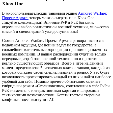
Xbox One
В многопользовательский танковый экшен
Armored Warfare:
Проект Армата
теперь можно сыграть и на Xbox One.
Ликуйте консольщики! Эпичные PvP и PvE баталии,
огромный выбор реалистичной военной техники, множество
миссий и спецопераций уже доступны вам!
Сюжет Armored Warfare: Проект Армата разворачивается в
недалеком будущем, где войны ведут не государства, а
сильнейшие влиятельные корпорации при помощи наемных
военных компаний. В вашем распоряжении будут не только
передовые разработки военной техники, но и прототипы
реально существующих образцов. Всего в игре на данный
момент представлено 5 различных классов танков, каждый из
которых обладает своей специализацией и ролью. У вас будет
возможность протестировать каждый из них и найти наиболее
удобный для себя. Помимо прочего обязательно оцените
гибридный режим «Столкновение», сочетающий в себе PvP и
PvE элементы, с интерактивными картами и широкими
тактическими возможностями. Кстати третьей стороной
конфликта здесь выступит AI!