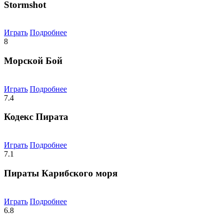
Stormshot
Играть
Подробнее
8
Морской Бой
Играть
Подробнее
7.4
Кодекс Пирата
Играть
Подробнее
7.1
Пираты Карибского моря
Играть
Подробнее
6.8