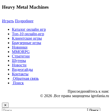
Heavy Metal Machines
Играть
Подробнее
Каталог онлайн игр
Топ-10 онлайн-игр
Клиентские игры
Браузерные игры
Новинки
MMORPG
Стратегии
Шутеры
Новости
Видеогайды
Контакты
Обратная связь
Поиск
Присоединяйтесь к нам:
© 2026 .Все права защищены igrofania.ru
✕