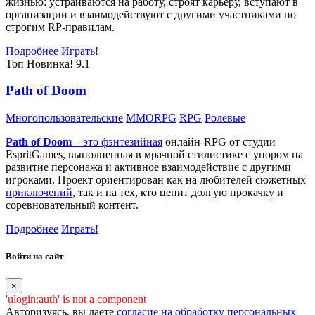
жизнью: устраиваются на работу, строят карьеру, вступают в
организации и взаимодействуют с другими участниками по
строгим RP-правилам.
Подробнее
Играть!
Топ
Новинка!
9.1
Path of Doom
Многопользовательские
MMORPG
RPG
Ролевые
Path of Doom
– это
фэнтезийная
онлайн-RPG от студии
EspritGames, выполненная в мрачной стилистике с упором на
развитие персонажа и активное взаимодействие с другими
игроками. Проект ориентирован как на любителей сюжетных
приключений
, так и на тех, кто ценит долгую прокачку и
соревновательный контент.
Подробнее
Играть!
Войти на сайт
×
'ulogin:auth' is not a component
Авторизуясь, вы даете
согласие на обработку персональных