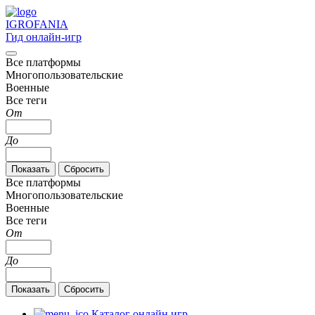
IGRO
FANIA
Гид онлайн-игр
Все платформы
Многопользовательские
Военные
Все теги
От
До
Все платформы
Многопользовательские
Военные
Все теги
От
До
Каталог онлайн игр