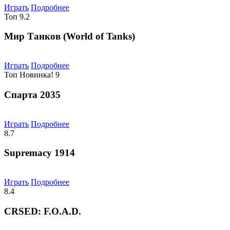
Играть
Подробнее
Топ
9.2
Мир Танков (World of Tanks)
Играть
Подробнее
Топ
Новинка!
9
Спарта 2035
Играть
Подробнее
8.7
Supremacy 1914
Играть
Подробнее
8.4
CRSED: F.O.A.D.