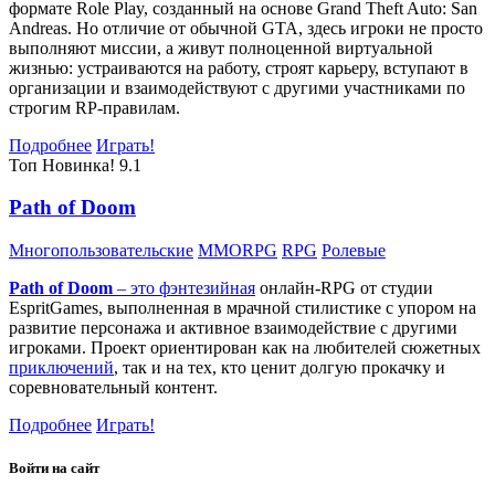
формате Role Play, созданный на основе Grand Theft Auto: San
Andreas. Но отличие от обычной GTA, здесь игроки не просто
выполняют миссии, а живут полноценной виртуальной
жизнью: устраиваются на работу, строят карьеру, вступают в
организации и взаимодействуют с другими участниками по
строгим RP-правилам.
Подробнее
Играть!
Топ
Новинка!
9.1
Path of Doom
Многопользовательские
MMORPG
RPG
Ролевые
Path of Doom
– это
фэнтезийная
онлайн-RPG от студии
EspritGames, выполненная в мрачной стилистике с упором на
развитие персонажа и активное взаимодействие с другими
игроками. Проект ориентирован как на любителей сюжетных
приключений
, так и на тех, кто ценит долгую прокачку и
соревновательный контент.
Подробнее
Играть!
Войти на сайт