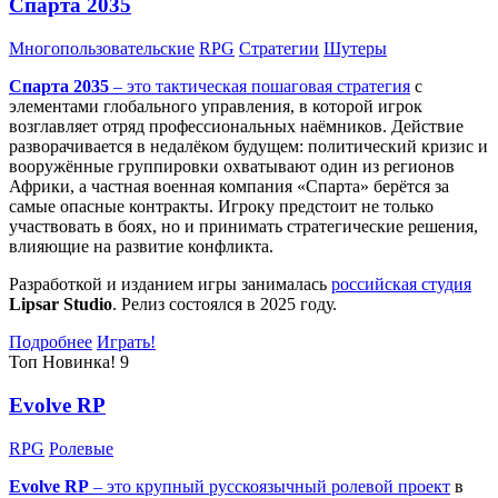
Спарта 2035
Многопользовательские
RPG
Стратегии
Шутеры
Спарта 2035
– это тактическая
пошаговая стратегия
с
элементами глобального управления, в которой игрок
возглавляет отряд профессиональных наёмников. Действие
разворачивается в недалёком будущем: политический кризис и
вооружённые группировки охватывают один из регионов
Африки, а частная военная компания «Спарта» берётся за
самые опасные контракты. Игроку предстоит не только
участвовать в боях, но и принимать стратегические решения,
влияющие на развитие конфликта.
Разработкой и изданием игры занималась
российская студия
Lipsar Studio
. Релиз состоялся в 2025 году.
Подробнее
Играть!
Топ
Новинка!
9
Evolve RP
RPG
Ролевые
Evolve RP
– это крупный русскоязычный
ролевой проект
в