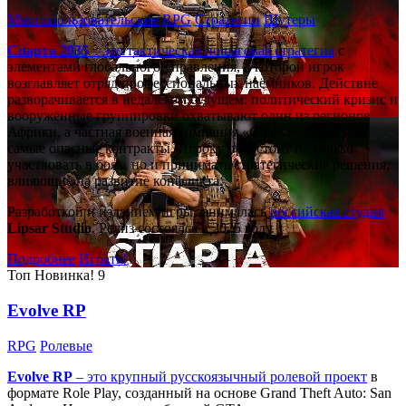
Многопользовательские
RPG
Стратегии
Шутеры
Спарта 2035
– это тактическая
пошаговая стратегия
с
элементами глобального управления, в которой игрок
возглавляет отряд профессиональных наёмников. Действие
разворачивается в недалёком будущем: политический кризис и
вооружённые группировки охватывают один из регионов
Африки, а частная военная компания «Спарта» берётся за
самые опасные контракты. Игроку предстоит не только
участвовать в боях, но и принимать стратегические решения,
влияющие на развитие конфликта.
Разработкой и изданием игры занималась
российская студия
Lipsar Studio
. Релиз состоялся в 2025 году.
Подробнее
Играть!
Топ
Новинка!
9
Evolve RP
RPG
Ролевые
Evolve RP
– это крупный русскоязычный
ролевой проект
в
формате Role Play, созданный на основе Grand Theft Auto: San