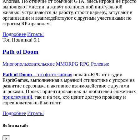
Andreas. Но отличие от обычной GTA, здесь игроки не просто
выполняют миссии, а живут полноценной виртуальной
жизнью: устраиваются на работу, строят карьеру, вступают в
организации и взаимодействуют с другими участниками по
строгим RP-правилам.
Подробнее
Играть!
Топ
Новинка!
9.1
Path of Doom
Многопользовательские
MMORPG
RPG
Ролевые
Path of Doom
– это
фэнтезийная
онлайн-RPG от студии
EspritGames, выполненная в мрачной стилистике с упором на
развитие персонажа и активное взаимодействие с другими
игроками. Проект ориентирован как на любителей сюжетных
приключений
, так и на тех, кто ценит долгую прокачку и
соревновательный контент.
Подробнее
Играть!
Войти на сайт
×