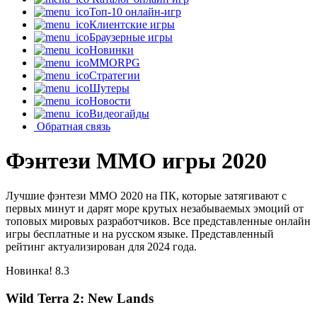
Топ-10 онлайн-игр
Клиентские игры
Браузерные игры
Новинки
MMORPG
Стратегии
Шутеры
Новости
Видеогайды
Обратная связь
Фэнтези MMO игры 2020
Лучшие фэнтези MMO 2020 на ПК, которые затягивают с
первых минут и дарят море крутых незабываемых эмоций от
топовых мировых разработчиков. Все представленные онлайн
игры бесплатные и на русском языке. Представленный
рейтинг актуализирован для 2024 года.
Новинка!
8.3
Wild Terra 2: New Lands