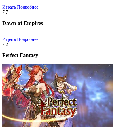
Играть
Подробнее
7.7
Dawn of Empires
Играть
Подробнее
7.2
Perfect Fantasy