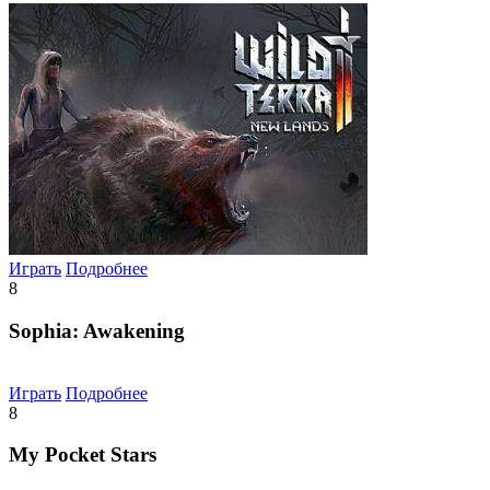
Играть
Подробнее
8
Sophia: Awakening
Играть
Подробнее
8
My Pocket Stars