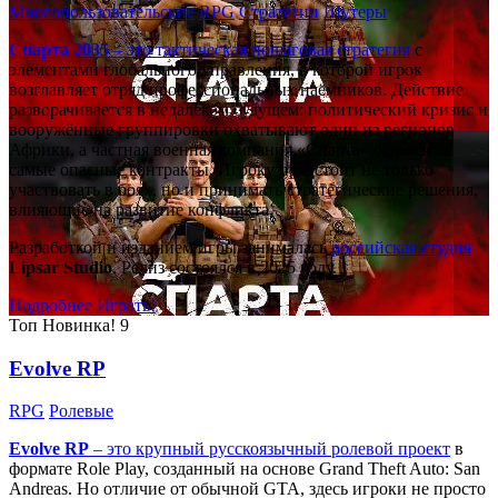
Многопользовательские
RPG
Стратегии
Шутеры
Спарта 2035
– это тактическая
пошаговая стратегия
с
элементами глобального управления, в которой игрок
возглавляет отряд профессиональных наёмников. Действие
разворачивается в недалёком будущем: политический кризис и
вооружённые группировки охватывают один из регионов
Африки, а частная военная компания «Спарта» берётся за
самые опасные контракты. Игроку предстоит не только
участвовать в боях, но и принимать стратегические решения,
влияющие на развитие конфликта.
Разработкой и изданием игры занималась
российская студия
Lipsar Studio
. Релиз состоялся в 2025 году.
Подробнее
Играть!
Топ
Новинка!
9
Evolve RP
RPG
Ролевые
Evolve RP
– это крупный русскоязычный
ролевой проект
в
формате Role Play, созданный на основе Grand Theft Auto: San
Andreas. Но отличие от обычной GTA, здесь игроки не просто