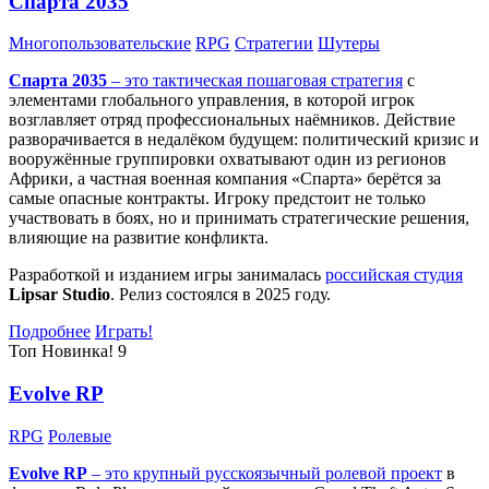
Спарта 2035
Многопользовательские
RPG
Стратегии
Шутеры
Спарта 2035
– это тактическая
пошаговая стратегия
с
элементами глобального управления, в которой игрок
возглавляет отряд профессиональных наёмников. Действие
разворачивается в недалёком будущем: политический кризис и
вооружённые группировки охватывают один из регионов
Африки, а частная военная компания «Спарта» берётся за
самые опасные контракты. Игроку предстоит не только
участвовать в боях, но и принимать стратегические решения,
влияющие на развитие конфликта.
Разработкой и изданием игры занималась
российская студия
Lipsar Studio
. Релиз состоялся в 2025 году.
Подробнее
Играть!
Топ
Новинка!
9
Evolve RP
RPG
Ролевые
Evolve RP
– это крупный русскоязычный
ролевой проект
в