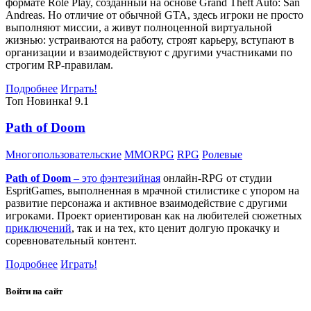
формате Role Play, созданный на основе Grand Theft Auto: San
Andreas. Но отличие от обычной GTA, здесь игроки не просто
выполняют миссии, а живут полноценной виртуальной
жизнью: устраиваются на работу, строят карьеру, вступают в
организации и взаимодействуют с другими участниками по
строгим RP-правилам.
Подробнее
Играть!
Топ
Новинка!
9.1
Path of Doom
Многопользовательские
MMORPG
RPG
Ролевые
Path of Doom
– это
фэнтезийная
онлайн-RPG от студии
EspritGames, выполненная в мрачной стилистике с упором на
развитие персонажа и активное взаимодействие с другими
игроками. Проект ориентирован как на любителей сюжетных
приключений
, так и на тех, кто ценит долгую прокачку и
соревновательный контент.
Подробнее
Играть!
Войти на сайт