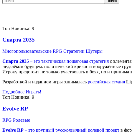
Самые популярные игры сегодня:
Топ
Новинка!
9
Спарта 2035
Многопользовательские
RPG
Стратегии
Шутеры
Спарта 2035
– это тактическая
пошаговая стратегия
с элемента
недалёком будущем: политический кризис и вооружённые групп
Игроку предстоит не только участвовать в боях, но и принима
Разработкой и изданием игры занималась
российская студия
Li
Подробнее
Играть!
Топ
Новинка!
9
Evolve RP
RPG
Ролевые
Evolve RP
– это крупный русскоязычный
ролевой проект
в фор