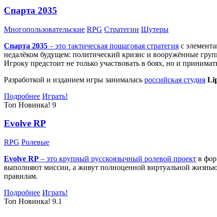
Спарта 2035
Многопользовательские
RPG
Стратегии
Шутеры
Спарта 2035
– это тактическая
пошаговая стратегия
с элемента
недалёком будущем: политический кризис и вооружённые групп
Игроку предстоит не только участвовать в боях, но и принима
Разработкой и изданием игры занималась
российская студия
Li
Подробнее
Играть!
Топ
Новинка!
9
Evolve RP
RPG
Ролевые
Evolve RP
– это крупный русскоязычный
ролевой проект
в фор
выполняют миссии, а живут полноценной виртуальной жизнью: 
правилам.
Подробнее
Играть!
Топ
Новинка!
9.1