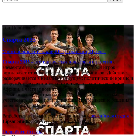
Самые популярные игры сегодня:
Топ
Новинка!
9
Спарта 2035
Многопользовательские
RPG
Стратегии
Шутеры
Спарта 2035
– это тактическая
пошаговая стратегия
с
элементами глобального управления, в которой игрок
возглавляет отряд профессиональных наёмников. Действие
разворачивается в недалёком будущем: политический кризис и
вооружённые группировки охватывают один из регионов
Африки, а частная военная компания «Спарта» берётся за
самые опасные контракты. Игроку предстоит не только
участвовать в боях, но и принимать стратегические решения,
влияющие на развитие конфликта.
Разработкой и изданием игры занималась
российская студия
Lipsar Studio
. Релиз состоялся в 2025 году.
Подробнее
Играть!