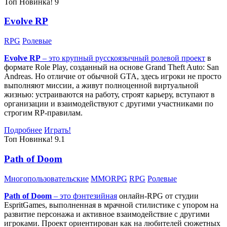
Топ
Новинка!
9
Evolve RP
RPG
Ролевые
Evolve RP
– это крупный русскоязычный
ролевой проект
в
формате Role Play, созданный на основе Grand Theft Auto: San
Andreas. Но отличие от обычной GTA, здесь игроки не просто
выполняют миссии, а живут полноценной виртуальной
жизнью: устраиваются на работу, строят карьеру, вступают в
организации и взаимодействуют с другими участниками по
строгим RP-правилам.
Подробнее
Играть!
Топ
Новинка!
9.1
Path of Doom
Многопользовательские
MMORPG
RPG
Ролевые
Path of Doom
– это
фэнтезийная
онлайн-RPG от студии
EspritGames, выполненная в мрачной стилистике с упором на
развитие персонажа и активное взаимодействие с другими
игроками. Проект ориентирован как на любителей сюжетных