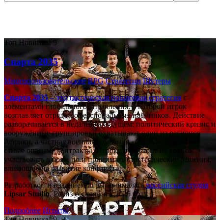
Самые популярные игры сегодня:
Топ
Новинка!
9
Спарта 2035
Многопользовательские
RPG
Стратегии
Шутеры
Спарта 2035
– это тактическая
пошаговая стратегия
с
элементами глобального управления, в которой игрок
возглавляет отряд профессиональных наёмников. Действие
разворачивается в недалёком будущем: политический кризис и
вооружённые группировки охватывают один из регионов
Африки, а частная военная компания «Спарта» берётся за
самые опасные контракты. Игроку предстоит не только
участвовать в боях, но и принимать стратегические решения,
влияющие на развитие конфликта.
Разработкой и изданием игры занималась
российская студия
Lipsar Studio
. Релиз состоялся в 2025 году.
Подробнее
Играть!
Топ
Новинка!
9