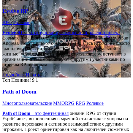
Evolve RP
RPG
Ролевые
Evolve RP
– это крупный русскоязычный
ролевой проект
в
формате Role Play, созданный на основе Grand Theft Auto: San
Andreas. Но отличие от обычной GTA, здесь игроки не просто
выполняют миссии, а живут полноценной виртуальной
жизнью: устраиваются на работу, строят карьеру, вступают в
организации и взаимодействуют с другими участниками по
строгим RP-правилам.
Подробнее
Играть!
Топ
Новинка!
9.1
Path of Doom
Многопользовательские
MMORPG
RPG
Ролевые
Path of Doom
– это
фэнтезийная
онлайн-RPG от студии
EspritGames, выполненная в мрачной стилистике с упором на
развитие персонажа и активное взаимодействие с другими
игроками. Проект ориентирован как на любителей сюжетных