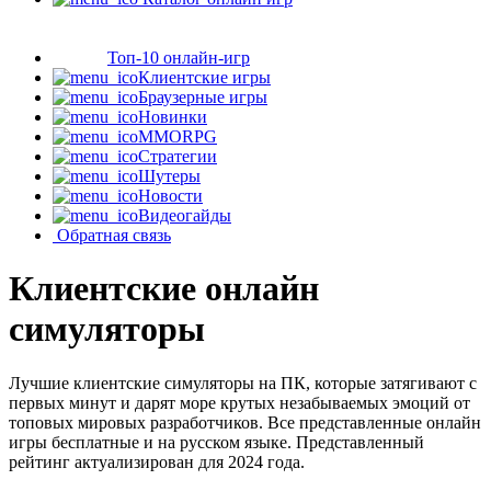
Топ-10 онлайн-игр
Клиентские игры
Браузерные игры
Новинки
MMORPG
Стратегии
Шутеры
Новости
Видеогайды
Обратная связь
Клиентские онлайн
симуляторы
Лучшие клиентские симуляторы на ПК, которые затягивают с
первых минут и дарят море крутых незабываемых эмоций от
топовых мировых разработчиков. Все представленные онлайн
игры бесплатные и на русском языке. Представленный
рейтинг актуализирован для 2024 года.