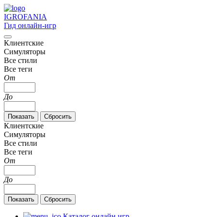
IGRO
FANIA
Гид онлайн-игр
Клиентские
Симуляторы
Все стили
Все теги
От
До
Клиентские
Симуляторы
Все стили
Все теги
От
До
Каталог онлайн игр