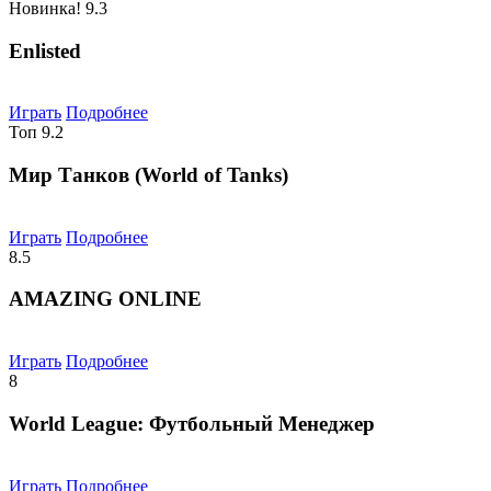
Новинка!
9.3
Enlisted
Играть
Подробнее
Топ
9.2
Мир Танков (World of Tanks)
Играть
Подробнее
8.5
AMAZING ONLINE
Играть
Подробнее
8
World League: Футбольный Менеджер
Играть
Подробнее