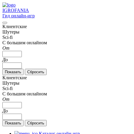
IGRO
FANIA
Гид онлайн-игр
Клиентские
Шутеры
Sci-fi
С большим онлайном
От
До
Клиентские
Шутеры
Sci-fi
С большим онлайном
От
До
Каталог онлайн игр