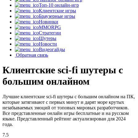
Топ-10 онлайн-игр
Клиентские игры
Браузерные игры
Новинки
MMORPG
Стратегии
Шутеры
Новости
Видеогайды
Обратная связь
Клиентские sci-fi шутеры с
большим онлайном
Лучшие клиентские sci-fi шутеры с большим онлайном на ПК,
которые затягивают с первых минут и дарят море крутых
незабываемых эмоций от топовых мировых разработчиков.
Все представленные онлайн игры бесплатные и на русском
языке. Представленный рейтинг актуализирован для 2024
года.
7.5