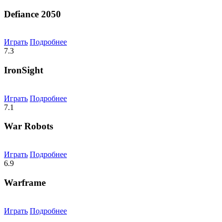
Defiance 2050
Играть
Подробнее
7.3
IronSight
Играть
Подробнее
7.1
War Robots
Играть
Подробнее
6.9
Warframe
Играть
Подробнее